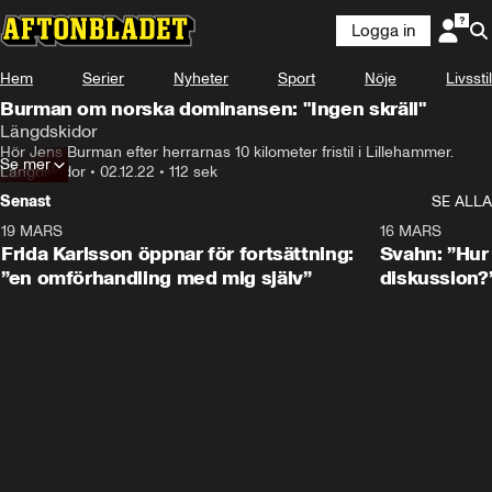
Logga in
Hem
Serier
Nyheter
Sport
Nöje
Livsstil
Burman om norska dominansen: "Ingen skräll"
Längdskidor
Hör Jens Burman efter herrarnas 10 kilometer fristil i Lillehammer.
Se mer
Längdskidor
•
02.12.22
•
112 sek
Senast
SE ALLA
19 MARS
0:26
16 MARS
Frida Karlsson öppnar för fortsättning:
Svahn: ”Hur 
”en omförhandling med mig själv”
diskussion?