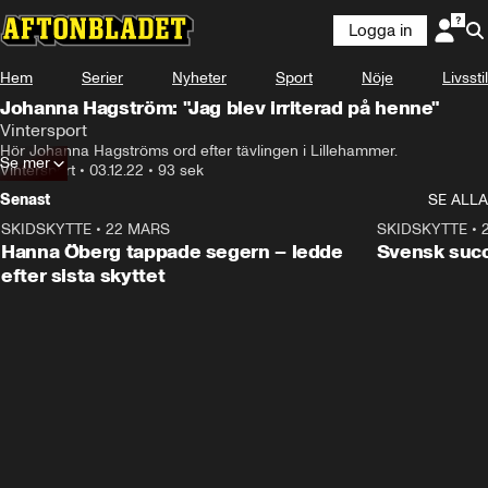
Logga in
Hem
Serier
Nyheter
Sport
Nöje
Livsstil
Johanna Hagström: "Jag blev irriterad på henne"
Vintersport
Hör Johanna Hagströms ord efter tävlingen i Lillehammer.
Se mer
Vintersport
•
03.12.22
•
93 sek
Senast
SE ALLA
SKIDSKYTTE
•
22 MARS
0:55
SKIDSKYTTE
•
Hanna Öberg tappade segern – ledde
Svensk succ
efter sista skyttet