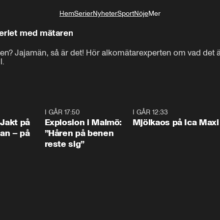
Hem
Serier
Nyheter
Sport
Nöje
Mer
Livsstil
teriet med mätaren
Kan helt vanlig julmust göra 

en? Jajamän, så är det! Hör alkomätarexperten om vad det ä
l.
att jag åker fast i en nykterhetskontroll?
0:33
I GÅR 17:50
1:10
I GÅR 12:33
0:2
 Jakt på
Explosion i Malmö:
Mjölkaos på Ica Maxi
an – på
”Håren på benen
reste sig”