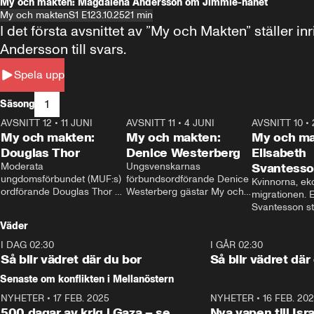
My och makten: Magdalena Andersson om Jimmie-hånet
My och makten
S1 E1
23.10.25
21 min
I det första avsnittet av ”My och Makten” ställe
Andersson till svars.
Spela upp
1
Säsong
AVSNITT 12
•
11 JUNI
26:27
AVSNITT 11
•
4 JUNI
23:40
AVSNITT 10
•
My och makten:
My och makten:
My och ma
Douglas Thor
Denice Westerberg
Elisabeth
Moderata 
Ungsvenskarnas 
Svantess
ungdomsförbundet (MUF:s) 
förbundsordförande Denice 
Kvinnorna, ek
ordförande Douglas Thor 
Westerberg gästar My och 
migrationen. E
gästar My och makten. I 
makten. I avsnittet 
Svantesson stäl
avsnittet diskuteras 
diskuteras migrationsfrågan 
när finansmini
Väder
tonårsutvisningarna och hur 
och hur SD ska locka 
Moderaterna ska locka 
kvinnliga väljare. 
I DAG 02:30
1:06
I GÅR 02:30
väljare till valet i höst. 
Så blir vädret där du bor
Så blir vädret där
Senaste om konflikten i Mellanöstern
NYHETER
•
17 FEB. 2025
0:45
NYHETER
•
16 FEB. 20
500 dagar av krig i Gaza – se
Nya vapen till Isr