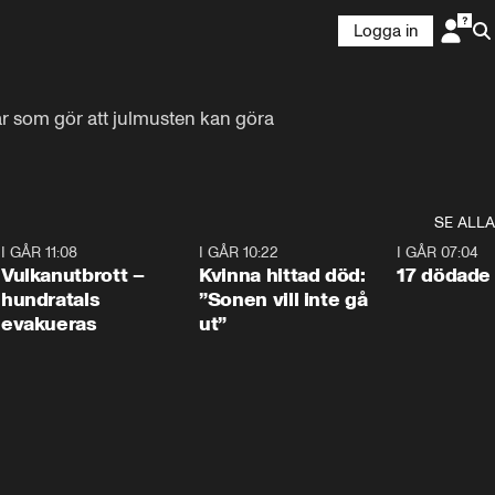
Logga in
r som gör att julmusten kan göra 
SE ALLA
4
I GÅR 11:08
0:27
I GÅR 10:22
1:12
I GÅR 07:04
Vulkanutbrott –
Kvinna hittad död:
17 dödade 
hundratals
”Sonen vill inte gå
evakueras
ut”