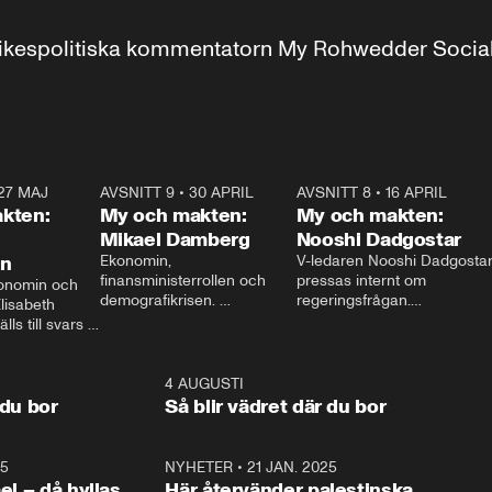
r inrikespolitiska kommentatorn My Rohwedder Soci
27 MAJ
3:51
AVSNITT 9
•
30 APRIL
24:00
AVSNITT 8
•
16 APRIL
25:1
kten:
My och makten:
My och makten:
Mikael Damberg
Nooshi Dadgostar
on
Ekonomin, 
V-ledaren Nooshi Dadgostar
finansministerrollen och 
pressas internt om 
onomin och 
demografikrisen. 
regeringsfrågan.

lisabeth 
Oppositionen ställs till svars 
I Aftonbladets 
ls till svars 
när Socialdemokraternas 
partiledarutfrågning ”My 
stern gästar 
Mikael Damberg gästar My 
och Makten” sätter hon ner 
My och Makten. 
och Makten. 
foten mot kritikerna:

1:06
4 AUGUSTI
1:0
– Vi ställer upp i val. Ska vi 
 du bor
Så blir vädret där du bor
vara med så sitter vi förstås 
25
1:22
NYHETER
•
21 JAN. 2025
0:5
ael – då hyllas
Här återvänder palestinska