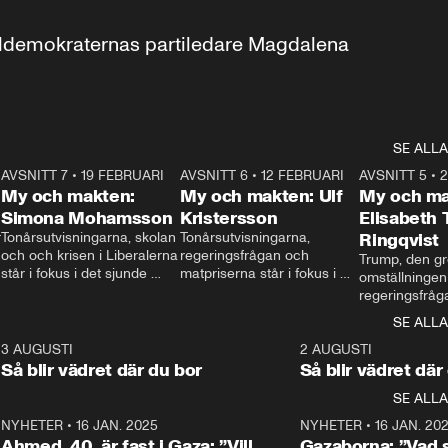
aldemokraternas partiledare Magdalena 
SE ALLA
7
AVSNITT 7
•
19 FEBRUARI
24:30
AVSNITT 6
•
12 FEBRUARI
27:30
AVSNITT 5
•
My och makten:
My och makten: Ulf
My och ma
Simona Mohamsson
Kristersson
Elisabeth
 
Tonårsutvisningarna, skolan 
Tonårsutvisningarna, 
Ringqvist
och och krisen i Liberalerna 
regeringsfrågan och 
Trump, den gr
står i fokus i det sjunde 
matpriserna står i fokus i 
omställningen
avsnittet av ”My och 
det sjätte avsnittet av ”My 
regeringsfråga
makten”. Se när 
och makten”. Se när 
centrum i det 
SE ALLA
Aftonbladets inrikespolitiska 
Aftonbladets inrikespolitiska 
avsnittet av ”
kommentator My 
kommentator My 
6
3 AUGUSTI
1:06
2 AUGUSTI
Makten”. Se nä
Rohwedder ställer 
Rohwedder ställer 
Så blir vädret där du bor
Så blir vädret där
Aftonbladets in
utbildnings- och 
statsminister Ulf Kristersson 
kommentator 
SE ALLA
integrationsminister Simona 
till svars.
Rohwedder stäl
Mohamsson till svars.
Centerpartiets
2
NYHETER
•
16 JAN. 2025
1:01
NYHETER
•
16 JAN. 20
Thand Ring till
Ahmed, 40, är fast i Gaza: ”Vill
Gazaborna: ”Vad s