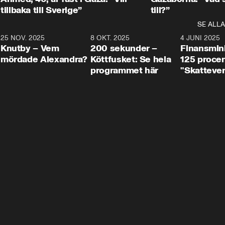
tillbaka till Sverige”
till?”
SE ALLA
3
25 NOV. 2025
31:05
8 OKT. 2025
4:29
4 JUNI 2025
Knutby – Vem
200 sekunder –
Finansmin
mördade Alexandra?
Köttfusket: Se hela
125 procent
programmet här
"Skattever
viktig uppg