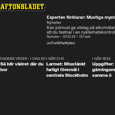
Experten förklarar: Mustiga mys
Nyheter
Kan julmust ge utslag på alkomätar
att du fastnar i en nykterhetskontrol
Nyheter
•
03.12.22
•
131 sek
Jul
Trafik
Rattfylleri
DAGENS VÄDER
•
I DAG 02:30
1:06
I GÅR 21:41
0:35
I GÅR 18:52
Så blir vädret där du
Larmet: Misstänkt
Uppgifter:
bor
farligt föremål i
gärningsm
centrala Stockholm
samma ö