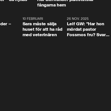
fångarna hem
4:24
10 FEBRUARI
4:13
26 NOV. 2025
8:1
der –
Sara måste sälja
Leif GW: ”Har hon
huset för att ha råd
mördat pastor
med veterinären
Fossmos fru? Svar
nej.”