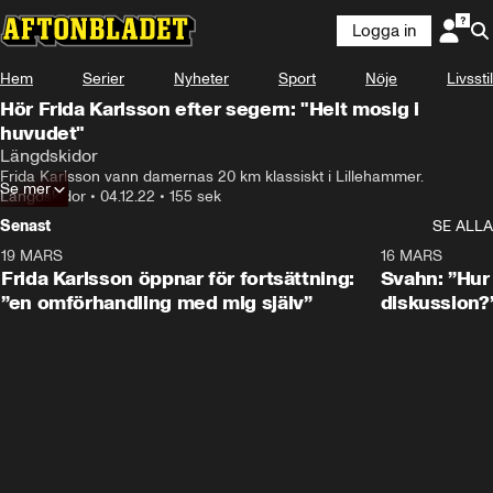
Logga in
Hem
Serier
Nyheter
Sport
Nöje
Livsstil
Hör Frida Karlsson efter segern: "Helt mosig i
huvudet"
Längdskidor
Frida Karlsson vann damernas 20 km klassiskt i Lillehammer.
Se mer
Längdskidor
•
04.12.22
•
155 sek
Senast
SE ALLA
19 MARS
0:26
16 MARS
Frida Karlsson öppnar för fortsättning:
Svahn: ”Hur 
”en omförhandling med mig själv”
diskussion?