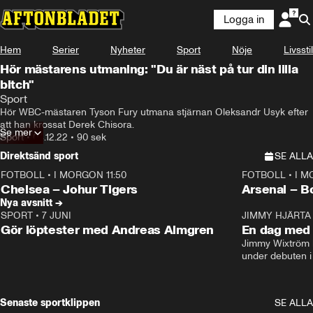
Logga in
Hem
Serier
Nyheter
Sport
Nöje
Livsstil
Hör mästarens utmaning: "Du är näst på tur din lilla
bitch"
Sport
Hör WBC-mästaren Tyson Fury utmana stjärnan Oleksandr Usyk efter 
att han krossat Derek Chisora.
Se mer
Sport
•
04.12.22
•
90 sek
Direktsänd sport
SE ALLA
FOTBOLL
•
I MORGON 11:50
FOTBOLL
•
I M
Plus
Plus
Chelsea – Johur Tigers
Arsenal – B
Nya avsnitt →
SPORT
•
7 JUNI
16:36
JIMMY HJÄRTA
Gör löptester med Andreas Almgren
En dag med 
Jimmy Wixtröm 
under debuten i
Senaste sportklippen
SE ALLA