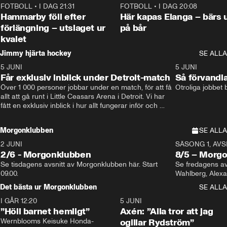
FOTBOLL
•
I DAG 21:31
1:28
FOTBOLL
•
I DAG 20:08
Hammarby föll efter
Här kapas Elanga – bärs 
förlängning – utslaget ur
på bår
kvalet
Jimmy hjärta hockey
SE ALLA
5 JUNI
11:14
5 JUNI
Får exklusiv inblick under Detroit-match
Så förvandl
Över 1 000 personer jobbar under en match, för att få 
Otroliga jobbet
allt att gå runt i Little Ceasars Arena i Detroit. Vi har 
fått en exklusiv inblick i hur allt fungerar inför och 
under match i världens bästa hockeyliga
Morgonklubben
SE ALLA
2 JUNI
SÄSONG 1, AVSN
2/6 - Morgonklubben
8/5 – Morg
Se tisdagens avsnitt av Morgonklubben här. Start 
Se fredagens av
09.00. 
Det bästa ur Morgonklubben
SE ALLA
I GÅR 12:20
1:14
5 JUNI
”Höll barnet hemligt”
Axén: ”Alla tror att jag
Wernblooms Keisuke Honda-
ogillar Rydström”