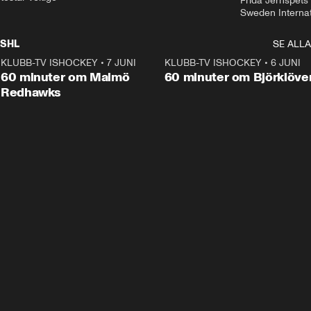
Frida Jernspets 
Sweden Interna
SHL
SE ALLA
KLUBB-TV ISHOCKEY
•
7 JUNI
1:02:53
KLUBB-TV ISHOCKEY
•
6 JUNI
1:0
Plus
60 minuter om Malmö
60 minuter om Björklöve
Redhawks