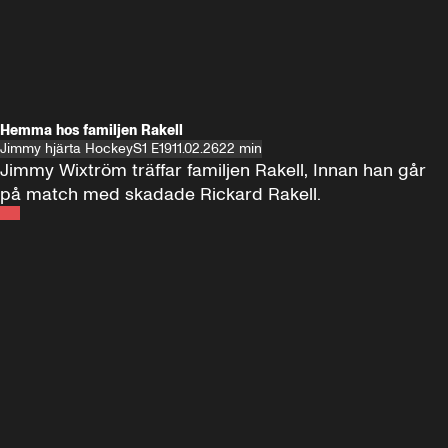
Hemma hos familjen Rakell
Jimmy hjärta Hockey
S1 E19
11.02.26
22 min
Jimmy Wixtröm träffar familjen Rakell, Innan han går 
på match med skadade Rickard Rakell.
Andra sidan
FOTBOLL
•
17 JUNI 2024
12:58
FOTBOLL
•
19 
Träffar Emil Forsberg i New York
Hemma hos A
Florida
60 minuter ⚽️⚽️⚽️
SE ALLA
18 JUNI
1:00:38
17 JUNI
Plus
Plus
60 minuter – bara om AIK
60 minuter