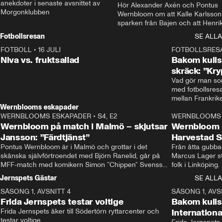
anekdoter i senaste avsnittet av 
Hör Alexander Axén och Pontus 
Morgonklubben
Wernbloom om att Kalle Karlsson 
sparken från Bajen och att Henrik
Rydström tar över
Fotbollsresan
SE ALLA
FOTBOLL
•
16 JULI
0:44
FOTBOLLSRES
Niva vs. fruktsallad
Bakom kulis
skräck: ”Kry
Vad gör man som
med fotbollsres
Wernblooms eskapader
WERNBLOOMS ESKAPADER
•
S4, E2
38:23
WERNBLOOMS 
Wernbloom på match i Malmö – skjutsar
Wernbloom 
Jansson: ”Färdtjänst”
Harvestad 
Pontus Wernbloom är i Malmö och grottar i det 
Från åtta gubbar 
skånska självförtroendet med Björn Ranelid, går på 
Marcus Lager sta
MFF-match med komikern Simon ”Chippen” Svensson 
folk i Linköping
och hjälper skadade stjärnbacken Pontus Jansson 
och Wernbloom kl
Jernspets Gästar
SE ALLA
hem. 
SÄSONG 1, AVSNITT 4
13:37
SÄSONG 1, AVS
Frida Jernspets testar voltige
Bakom kuli
Frida Jernspets åker till Södertörn ryttarcenter och 
Internation
testar voltige