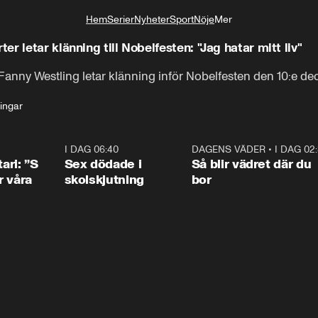
Hem
Serier
Nyheter
Sport
Nöje
Mer
Livsstil
r letar klänning till Nobelfesten: "Jag hatar mitt liv"
 Fanny Westling letar klänning inför Nobelfesten den 10:e d
ingar
1:36
I DAG 06:40
0:47
DAGENS VÄDER
•
I DAG 02
1:0
ari: ”S
Sex dödade i
Så blir vädret där du
r våra
skolskjutning
bor