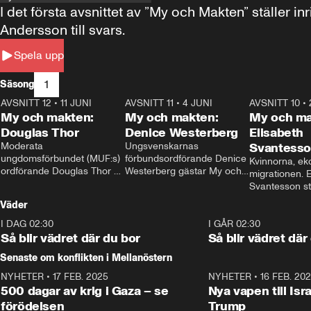
I det första avsnittet av ”My och Makten” ställe
Andersson till svars.
Spela upp
1
Säsong
AVSNITT 12
•
11 JUNI
26:27
AVSNITT 11
•
4 JUNI
23:40
AVSNITT 10
•
My och makten:
My och makten:
My och ma
Douglas Thor
Denice Westerberg
Elisabeth
Moderata 
Ungsvenskarnas 
Svantess
ungdomsförbundet (MUF:s) 
förbundsordförande Denice 
Kvinnorna, ek
ordförande Douglas Thor 
Westerberg gästar My och 
migrationen. E
gästar My och makten. I 
makten. I avsnittet 
Svantesson stäl
avsnittet diskuteras 
diskuteras migrationsfrågan 
när finansmini
Väder
tonårsutvisningarna och hur 
och hur SD ska locka 
Moderaterna ska locka 
kvinnliga väljare. 
I DAG 02:30
1:06
I GÅR 02:30
väljare till valet i höst. 
Så blir vädret där du bor
Så blir vädret där
Senaste om konflikten i Mellanöstern
NYHETER
•
17 FEB. 2025
0:45
NYHETER
•
16 FEB. 20
500 dagar av krig i Gaza – se
Nya vapen till Isr
förödelsen
Trump