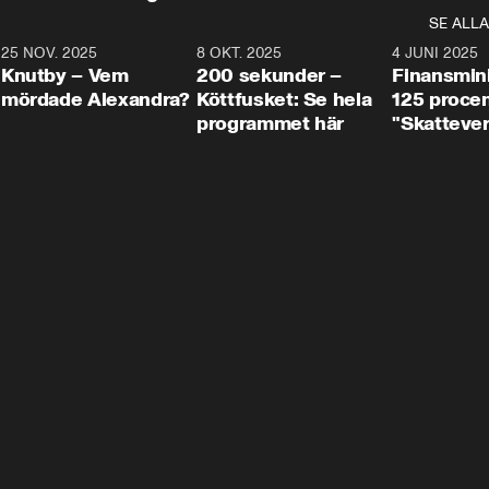
SE ALLA
3
25 NOV. 2025
31:05
8 OKT. 2025
4:29
4 JUNI 2025
Knutby – Vem
200 sekunder –
Finansmin
mördade Alexandra?
Köttfusket: Se hela
125 procent
programmet här
"Skattever
viktig uppg