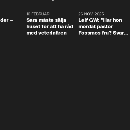
4:24
10 FEBRUARI
4:13
26 NOV. 2025
8:1
der –
Sara måste sälja
Leif GW: ”Har hon
huset för att ha råd
mördat pastor
med veterinären
Fossmos fru? Svar
nej.”