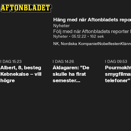
Häng med när Aftonbladets reporte
Nyheter
Följ med när Aftonbladets reporter
Nyheter
•
05.12.22
•
162 sek
NK, Nordiska Kompaniet
Nobelfesten
Klänn
I DAG 15:23
0:54
I DAG 14:26
1:54
I DAG 09:53
Albert, 8, besteg
Åklagaren: ”De
Pourmokht
Kebnekaise – vill
skulle ha firat
smygfilma
högre
semester
telefoner”
tillsammans”