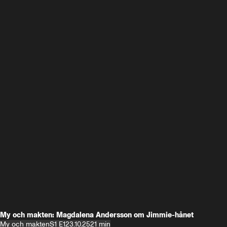
My och makten: Magdalena Andersson om Jimmie-hånet
My och makten
S1 E1
23.10.25
21 min