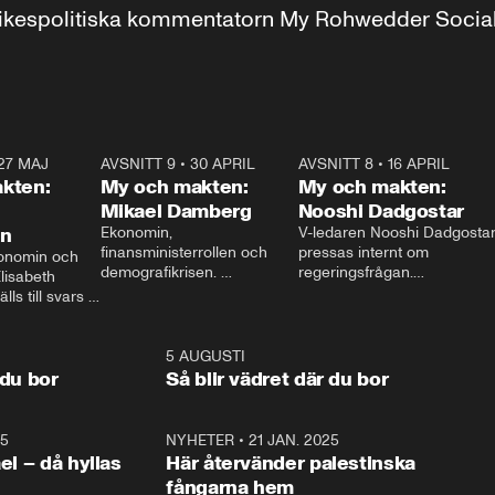
r inrikespolitiska kommentatorn My Rohwedder Soci
27 MAJ
3:51
AVSNITT 9
•
30 APRIL
24:00
AVSNITT 8
•
16 APRIL
25:1
kten:
My och makten:
My och makten:
Mikael Damberg
Nooshi Dadgostar
on
Ekonomin, 
V-ledaren Nooshi Dadgostar
finansministerrollen och 
pressas internt om 
onomin och 
demografikrisen. 
regeringsfrågan.

lisabeth 
Oppositionen ställs till svars 
I Aftonbladets 
ls till svars 
när Socialdemokraternas 
partiledarutfrågning ”My 
stern gästar 
Mikael Damberg gästar My 
och Makten” sätter hon ner 
My och Makten. 
och Makten. 
foten mot kritikerna:

1:06
5 AUGUSTI
1:0
– Vi ställer upp i val. Ska vi 
 du bor
Så blir vädret där du bor
vara med så sitter vi förstås 
25
1:22
NYHETER
•
21 JAN. 2025
0:5
ael – då hyllas
Här återvänder palestinska
fångarna hem