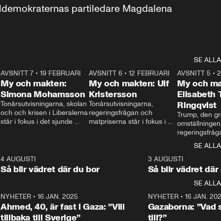
aldemokraternas partiledare Magdalena 
SE ALLA
7
AVSNITT 7
•
19 FEBRUARI
24:30
AVSNITT 6
•
12 FEBRUARI
27:30
AVSNITT 5
•
My och makten:
My och makten: Ulf
My och ma
Simona Mohamsson
Kristersson
Elisabeth
 
Tonårsutvisningarna, skolan 
Tonårsutvisningarna, 
Ringqvist
och och krisen i Liberalerna 
regeringsfrågan och 
Trump, den gr
står i fokus i det sjunde 
matpriserna står i fokus i 
omställningen
avsnittet av ”My och 
det sjätte avsnittet av ”My 
regeringsfråga
makten”. Se när 
och makten”. Se när 
centrum i det 
SE ALLA
Aftonbladets inrikespolitiska 
Aftonbladets inrikespolitiska 
avsnittet av ”
kommentator My 
kommentator My 
6
4 AUGUSTI
1:06
3 AUGUSTI
Makten”. Se nä
Rohwedder ställer 
Rohwedder ställer 
Så blir vädret där du bor
Så blir vädret där
Aftonbladets in
utbildnings- och 
statsminister Ulf Kristersson 
kommentator 
SE ALLA
integrationsminister Simona 
till svars.
Rohwedder stäl
Mohamsson till svars.
Centerpartiets
2
NYHETER
•
16 JAN. 2025
1:01
NYHETER
•
16 JAN. 20
Thand Ring till
Ahmed, 40, är fast i Gaza: ”Vill
Gazaborna: ”Vad s
tillbaka till Sverige”
till?”