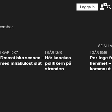
Logga in
ecember.
SE ALLA
:30
6
I GÅR 19:07
0:42
I GÅR 12:19
0:45
I GÅR 10:16
Dramatiska scenen –
Här knockas
Per-Inge fa
med mirakulöst slut
politikern på
hemmet – 
stranden
komma ut