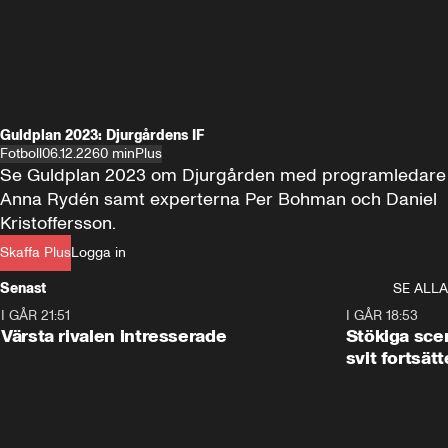
Guldplan 2023: Djurgårdens IF
Fotboll
06.12.22
60 min
Plus
Se Guldplan 2023 om Djurgården med programledare 
Anna Rydén samt experterna Per Bohman och Daniel 
Kristoffersson.
Skaffa Plus
Logga in
Senast
SE ALLA
I GÅR 21:51
0:31
I GÅR 18:53
Värsta rivalen intresserade
Stökiga sce
svit fortsätt