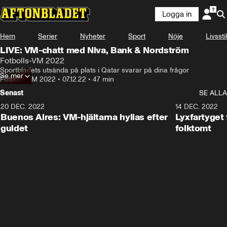
Logga in
Hem
Serier
Nyheter
Sport
Nöje
Livsstil
LIVE: VM-chatt med Niva, Bank & Nordström
Fotbolls-VM 2022
Sportbladets utsända på plats i Qatar svarar på dina frågor
Se mer
Fotbolls-VM 2022
•
07.12.22
•
47 min
Senast
SE ALLA
20 DEC. 2022
3:25
14 DEC. 2022
Buenos Aires: VM-hjältarna hyllas efter
Lyxfartyget 
guldet
folktomt