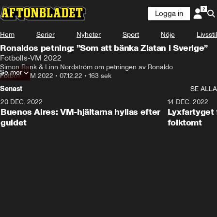
Logga in
Hem
Serier
Nyheter
Sport
Nöje
Livsstil
Ronaldos petning: ”Som att bänka Zlatan i Sverige”
Fotbolls-VM 2022
Simon Bank & Linn Nordström om petningen av Ronaldo
Se mer
Fotbolls-VM 2022
•
07.12.22
•
163 sek
Senast
SE ALLA
20 DEC. 2022
3:25
14 DEC. 2022
Buenos Aires: VM-hjältarna hyllas efter
Lyxfartyget 
guldet
folktomt