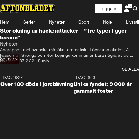
Logga in
Hem
Serier
Nyheter
Sport
Nöje
Livsstil
Stor ökning av hackerattacker – ”Tre typer ligger
bakom”
Nyheter
Angreppen mot svenska mål ökat dramatiskt. Försvarsmakaten, A-
kassorna i Sverige och Norrköpings kommun är bara några av de 
Se mer
drabbade.
Nyheter
•
07.12.22
•
5 min
SE ALLA
I DAG 18:27
0:31
I DAG 16:13
Över 100 döda i jordbävning
Unika fyndet: 9 000 år
gammalt foster