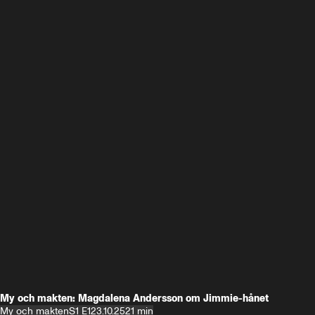
My och makten: Magdalena Andersson om Jimmie-hånet
My och makten
S1 E1
23.10.25
21 min