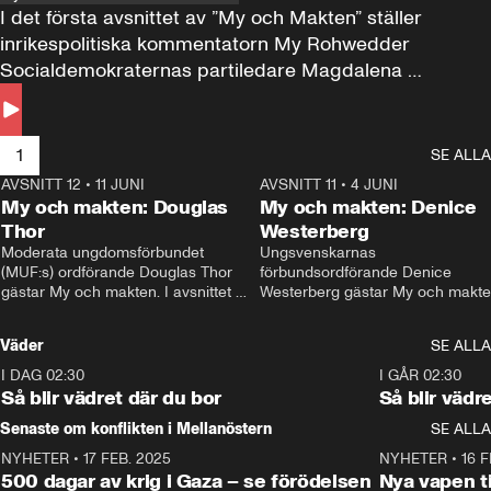
I det första avsnittet av ”My och Makten” ställer 
inrikespolitiska kommentatorn My Rohwedder 
Socialdemokraternas partiledare Magdalena 
Andersson till svars.
1
SE ALLA
AVSNITT 12
•
11 JUNI
26:27
AVSNITT 11
•
4 JUNI
2
My och makten: Douglas
My och makten: Denice
Thor
Westerberg
Moderata ungdomsförbundet 
Ungsvenskarnas 
(MUF:s) ordförande Douglas Thor 
förbundsordförande Denice 
gästar My och makten. I avsnittet 
Westerberg gästar My och makten.
diskuteras tonårsutvisningarna och 
avsnittet diskuteras migrationsfrå
hur Moderaterna ska locka väljare till 
och hur SD ska locka kvinnliga 
Väder
SE ALLA
valet i höst. 
väljare. 
I DAG 02:30
1:06
I GÅR 02:30
Så blir vädret där du bor
Så blir vädr
Senaste om konflikten i Mellanöstern
SE ALLA
NYHETER
•
17 FEB. 2025
0:45
NYHETER
•
16 F
500 dagar av krig i Gaza – se förödelsen
Nya vapen ti