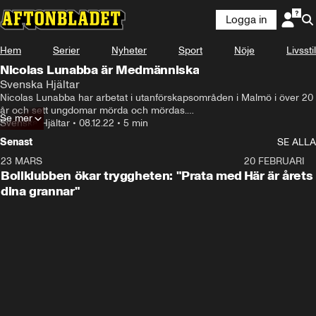
Logga in
Hem
Serier
Nyheter
Sport
Nöje
Livsstil
Nicolas Lunabba är Medmänniska
Svenska Hjältar
Nicolas Lunabba har arbetat i utanförskapsområden i Malmö i över 20 
år och sett ungdomar mörda och mördas.

Se mer
Som verksamhetsledare för organisationen Helamalmö arbetar han 
Svenska Hjältar
•
08.12.22
•
5 min
med att fånga upp barnen i riskzon tidigt.
Senast
SE ALLA
23 MARS
1:27
20 FEBRUARI
Bollklubben ökar tryggheten: "Prata med
Här är årets
dina grannar"