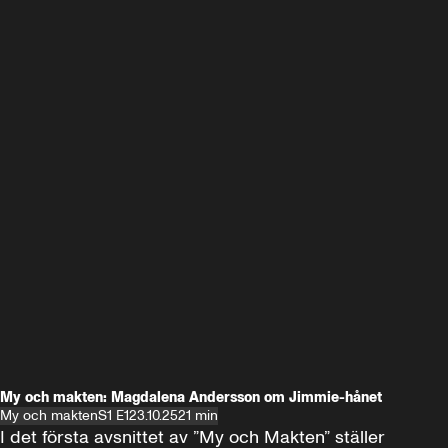
My och makten: Magdalena Andersson om Jimmie-hånet
My och makten
S1 E1
23.10.25
21 min
I det första avsnittet av ”My och Makten” ställer 