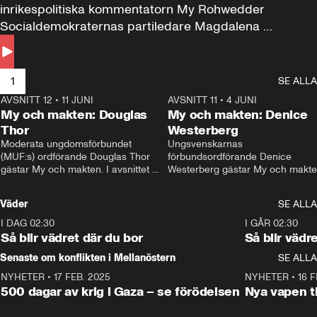
inrikespolitiska kommentatorn My Rohwedder 
Socialdemokraternas partiledare Magdalena 
Andersson till svars.
1
SE ALLA
AVSNITT 12
•
11 JUNI
26:27
AVSNITT 11
•
4 JUNI
2
My och makten: Douglas
My och makten: Denice
Thor
Westerberg
Moderata ungdomsförbundet 
Ungsvenskarnas 
(MUF:s) ordförande Douglas Thor 
förbundsordförande Denice 
gästar My och makten. I avsnittet 
Westerberg gästar My och makten.
diskuteras tonårsutvisningarna och 
avsnittet diskuteras migrationsfrå
hur Moderaterna ska locka väljare till 
och hur SD ska locka kvinnliga 
Väder
SE ALLA
valet i höst. 
väljare. 
I DAG 02:30
1:06
I GÅR 02:30
Så blir vädret där du bor
Så blir vädr
Senaste om konflikten i Mellanöstern
SE ALLA
NYHETER
•
17 FEB. 2025
0:45
NYHETER
•
16 F
500 dagar av krig i Gaza – se förödelsen
Nya vapen ti