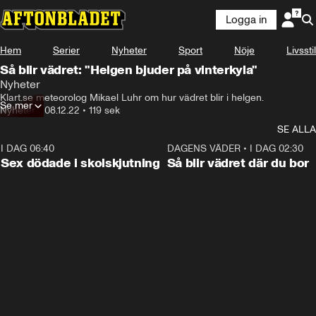
Logga in
Hem
Serier
Nyheter
Sport
Nöje
Livsstil
Så blir vädret: "Helgen bjuder på vinterkyla"
Nyheter
Klart.se meteorolog Mikael Luhr om hur vädret blir i helgen.
Se mer
Nyheter
•
08.12.22
•
119 sek
SE ALLA
I DAG 06:40
0:35
DAGENS VÄDER
•
I DAG 02:30
Sex dödade i skolskjutning
Så blir vädret där du bor