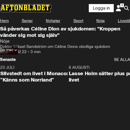
Logga in
Hem
Serier
Nyheter
Sport
Nöje
Livsstil
Så påverkas Céline Dion av sjukdomen: ”Kroppen
vänder sig mot sig själv”
Nöje
Doktor Mikael Sandström om Céline Dions obotliga sjukdom
Se mer
Nöje
•
08.12.22
•
3 min
Senaste
SE ALLA
23 JULI
2:11
6 AUGUSTI
Silvstedt om livet i Monaco:
Lasse Holm sätter plus p
"Känns som Norrland"
livet