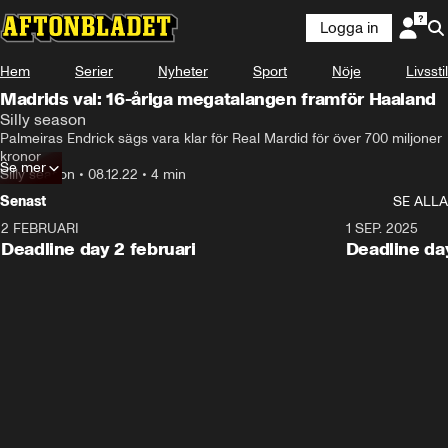
Logga in
Hem
Serier
Nyheter
Sport
Nöje
Livsstil
Madrids val: 16-åriga megatalangen framför Haaland
Silly season
Palmeiras Endrick sägs vara klar för Real Mardid för över 700 miljoner 
kronor
Se mer
Silly season
•
08.12.22
•
4 min
Senast
SE ALLA
2 FEBRUARI
1 SEP. 2025
Deadline day 2 februari
Deadline da