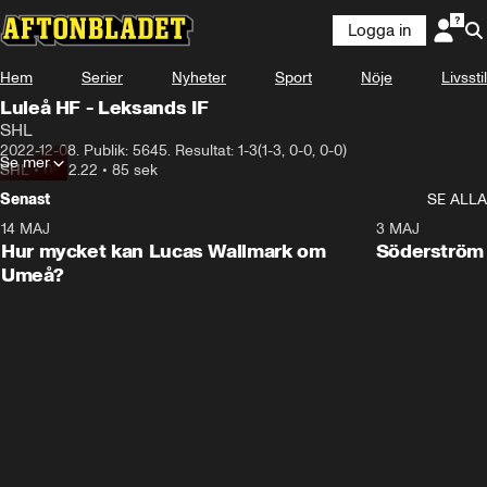
Logga in
Hem
Serier
Nyheter
Sport
Nöje
Livsstil
Luleå HF - Leksands IF
SHL
2022-12-08. Publik: 5645. Resultat: 1-3(1-3, 0-0, 0-0)
Se mer
SHL
•
08.12.22
•
85 sek
Senast
SE ALLA
14 MAJ
1:18
3 MAJ
Plus
Hur mycket kan Lucas Wallmark om
Söderström
Umeå?