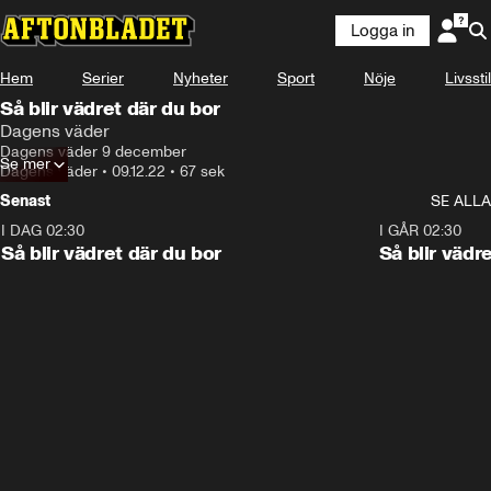
Logga in
Hem
Serier
Nyheter
Sport
Nöje
Livsstil
Så blir vädret där du bor
Dagens väder
Dagens väder 9 december
Se mer
Dagens väder
•
09.12.22
•
67 sek
Senast
SE ALLA
I DAG 02:30
1:06
I GÅR 02:30
Så blir vädret där du bor
Så blir vädr