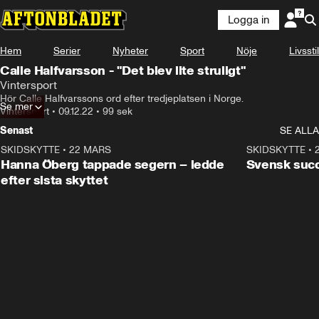
Logga in
Hem
Serier
Nyheter
Sport
Nöje
Livsstil
Calle Halfvarsson - "Det blev lite struligt"
Vintersport
Hör Calle Halfvarssons ord efter tredjeplatsen i Norge.
Se mer
Vintersport
•
09.12.22
•
99 sek
Senast
SE ALLA
SKIDSKYTTE
•
22 MARS
0:55
SKIDSKYTTE
•
Hanna Öberg tappade segern – ledde
Svensk succ
efter sista skyttet