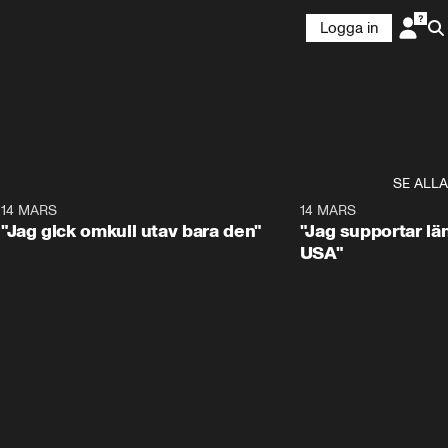
Logga in
SE ALLA
5
14 MARS
1:17
14 MARS
"Jag gick omkull utav bara den"
"Jag supportar lä
USA"