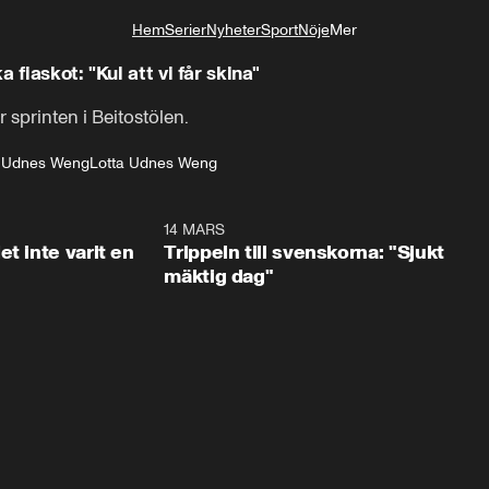
Hem
Serier
Nyheter
Sport
Nöje
Mer
Livsstil
 fiaskot: "Kul att vi får skina"
 sprinten i Beitostölen.
il Udnes Weng
Lotta Udnes Weng
1:29
14 MARS
1:0
t inte varit en
Trippeln till svenskorna: "Sjukt
mäktig dag"