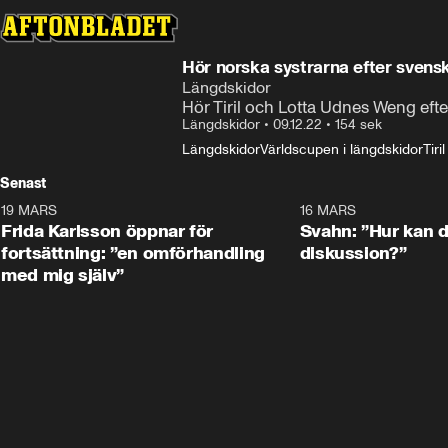
Hör norska systrarna efter svenska
Längdskidor
Hör Tiril och Lotta Udnes Weng efter
Längdskidor
•
09.12.22
•
154 sek
Längdskidor
Världscupen i längdskidor
Tir
Senast
19 MARS
0:26
16 MARS
Frida Karlsson öppnar för
Svahn: ”Hur kan de
fortsättning: ”en omförhandling
diskussion?”
med mig själv”