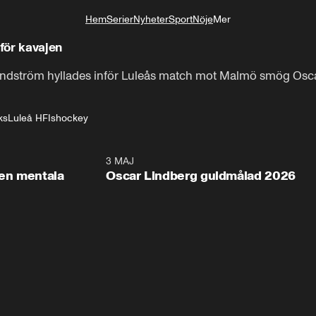
Hem
Serier
Nyheter
Sport
Nöje
Mer
Livsstil
för kavajen
ndström hyllades inför Luleås match mot Malmö smög Osca
ks
Luleå HF
Ishockey
2:26
3 MAJ
1:0
en mentala
Oscar Lindberg guldmålad 2026