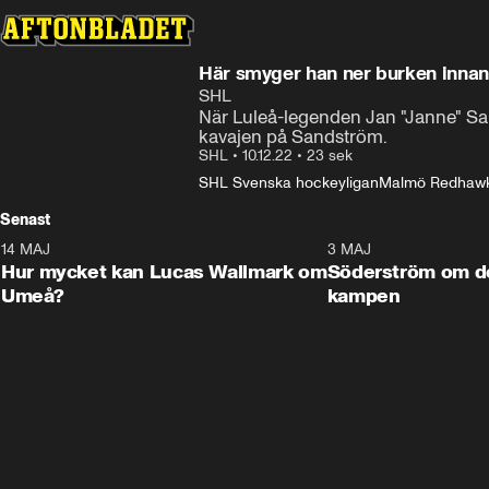
Här smyger han ner burken innan
SHL
När Luleå-legenden Jan "Janne" Sa
kavajen på Sandström.
SHL
•
10.12.22
•
23 sek
SHL Svenska hockeyligan
Malmö Redhaw
Senast
14 MAJ
1:18
3 MAJ
Plus
Hur mycket kan Lucas Wallmark om
Söderström om d
Umeå?
kampen