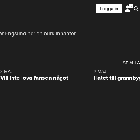
Logga in
r Engsund ner en burk innanför 
SE ALLA
9
2 MAJ
0:33
2 MAJ
Vill inte lova fansen något
Hatet till grannb