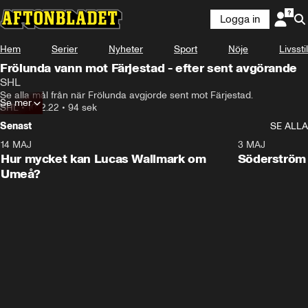
Logga in
Hem
Serier
Nyheter
Sport
Nöje
Livsstil
Frölunda vann mot Färjestad - efter sent avgörande
SHL
Se alla mål från när Frölunda avgjorde sent mot Färjestad.
Se mer
SHL
•
10.12.22
•
94 sek
Senast
SE ALLA
14 MAJ
1:18
3 MAJ
Plus
Hur mycket kan Lucas Wallmark om
Söderström
Umeå?