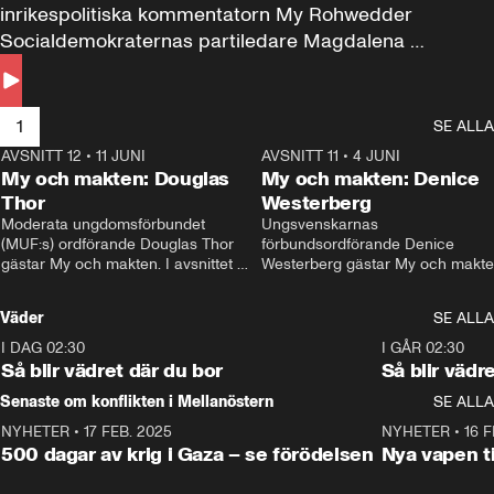
inrikespolitiska kommentatorn My Rohwedder 
Socialdemokraternas partiledare Magdalena 
Andersson till svars.
1
SE ALLA
AVSNITT 12
•
11 JUNI
26:27
AVSNITT 11
•
4 JUNI
2
My och makten: Douglas
My och makten: Denice
Thor
Westerberg
Moderata ungdomsförbundet 
Ungsvenskarnas 
(MUF:s) ordförande Douglas Thor 
förbundsordförande Denice 
gästar My och makten. I avsnittet 
Westerberg gästar My och makten.
diskuteras tonårsutvisningarna och 
avsnittet diskuteras migrationsfrå
hur Moderaterna ska locka väljare till 
och hur SD ska locka kvinnliga 
Väder
SE ALLA
valet i höst. 
väljare. 
I DAG 02:30
1:06
I GÅR 02:30
Så blir vädret där du bor
Så blir vädr
Senaste om konflikten i Mellanöstern
SE ALLA
NYHETER
•
17 FEB. 2025
0:45
NYHETER
•
16 F
500 dagar av krig i Gaza – se förödelsen
Nya vapen ti