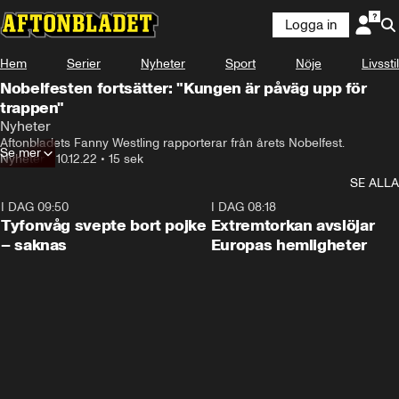
Logga in
0:15 / 0:15
Hem
Serier
Nyheter
Sport
Nöje
Livsstil
Nobelfesten fortsätter: "Kungen är påväg upp för
trappen"
Nyheter
Aftonbladets Fanny Westling rapporterar från årets Nobelfest.
Se mer
Nyheter
•
10.12.22
•
15 sek
SE ALLA
I DAG 09:50
0:53
I DAG 08:18
Tyfonvåg svepte bort pojke
Extremtorkan avslöjar
– saknas
Europas hemligheter