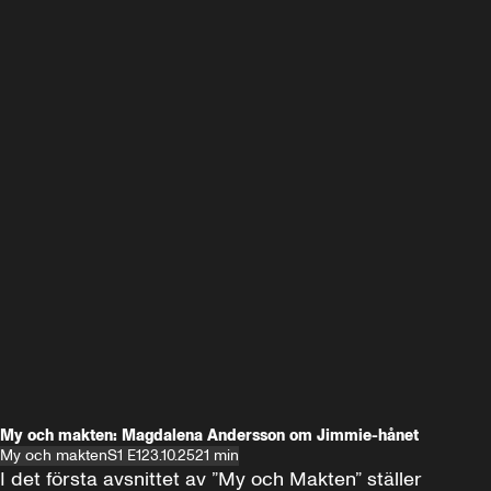
My och makten: Magdalena Andersson om Jimmie-hånet
My och makten
S1 E1
23.10.25
21 min
I det första avsnittet av ”My och Makten” ställer 