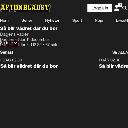
Logga in
Hem
Serier
Nyheter
Sport
Nöje
Livsstil
Så blir vädret där du bor
Dagens väder
Dagens väder 11 december
Se mer
Dagens väder
•
11.12.22
•
67 sek
Senast
SE ALLA
I DAG 02:30
1:06
I GÅR 02:30
Så blir vädret där du bor
Så blir vädr