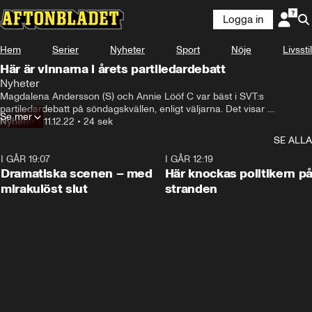
Logga in
Hem
Serier
Nyheter
Sport
Nöje
Livsstil
Här är vinnarna i årets partiledardebatt
Nyheter
Magdalena Andersson (S) och Annie Lööf C var bäst i SVT:s 
partiledardebatt på söndagskvällen, enligt väljarna. Det visar 
Se mer
Demoskops undersökning på uppdrag av Aftonbladet.
Nyheter
•
11.12.22
•
24 sek
SE ALLA
I GÅR 19:07
0:42
I GÅR 12:19
Dramatiska scenen – med
Här knockas politikern p
mirakulöst slut
stranden