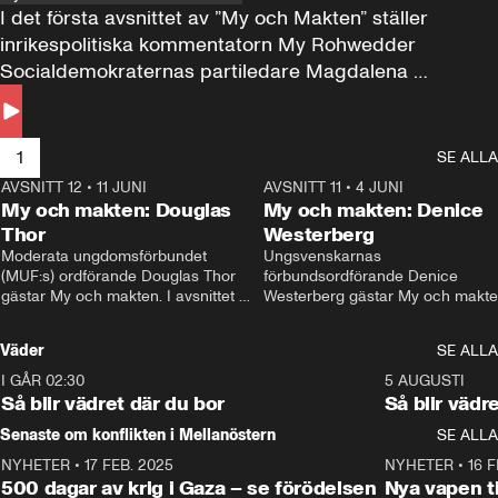
I det första avsnittet av ”My och Makten” ställer 
inrikespolitiska kommentatorn My Rohwedder 
Socialdemokraternas partiledare Magdalena 
Andersson till svars.
1
SE ALLA
AVSNITT 12
•
11 JUNI
26:27
AVSNITT 11
•
4 JUNI
2
My och makten: Douglas
My och makten: Denice
Thor
Westerberg
Moderata ungdomsförbundet 
Ungsvenskarnas 
(MUF:s) ordförande Douglas Thor 
förbundsordförande Denice 
gästar My och makten. I avsnittet 
Westerberg gästar My och makten.
diskuteras tonårsutvisningarna och 
avsnittet diskuteras migrationsfrå
hur Moderaterna ska locka väljare till 
och hur SD ska locka kvinnliga 
Väder
SE ALLA
valet i höst. 
väljare. 
I GÅR 02:30
1:06
5 AUGUSTI
Så blir vädret där du bor
Så blir vädr
Senaste om konflikten i Mellanöstern
SE ALLA
NYHETER
•
17 FEB. 2025
0:45
NYHETER
•
16 F
500 dagar av krig i Gaza – se förödelsen
Nya vapen ti