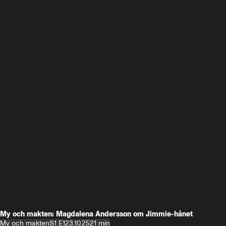
My och makten: Magdalena Andersson om Jimmie-hånet
My och makten
S1 E1
23.10.25
21 min