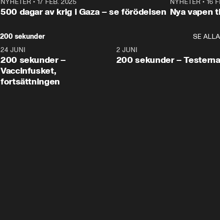
NYHETER
•
17 FEB. 2025
0:45
NYHETER
•
16 F
500 dagar av krig i Gaza – se förödelsen
Nya vapen ti
200 sekunder
SE ALLA
24 JUNI
5:00
2 JUNI
200 sekunder –
200 sekunder – Testern
Vaccinfusket,
fortsättningen