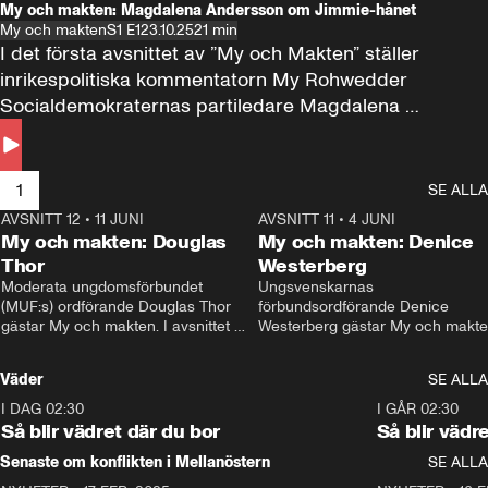
My och makten: Magdalena Andersson om Jimmie-hånet
My och makten
S1 E1
23.10.25
21 min
I det första avsnittet av ”My och Makten” ställer 
inrikespolitiska kommentatorn My Rohwedder 
Socialdemokraternas partiledare Magdalena 
Andersson till svars.
1
SE ALLA
AVSNITT 12
•
11 JUNI
26:27
AVSNITT 11
•
4 JUNI
2
My och makten: Douglas
My och makten: Denice
Thor
Westerberg
Moderata ungdomsförbundet 
Ungsvenskarnas 
(MUF:s) ordförande Douglas Thor 
förbundsordförande Denice 
gästar My och makten. I avsnittet 
Westerberg gästar My och makten.
diskuteras tonårsutvisningarna och 
avsnittet diskuteras migrationsfrå
hur Moderaterna ska locka väljare till 
och hur SD ska locka kvinnliga 
Väder
SE ALLA
valet i höst. 
väljare. 
I DAG 02:30
1:06
I GÅR 02:30
Så blir vädret där du bor
Så blir vädr
Senaste om konflikten i Mellanöstern
SE ALLA