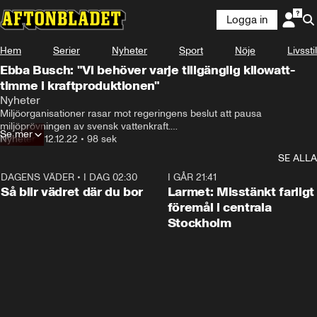
Logga in
Hem
Serier
Nyheter
Sport
Nöje
Livsstil
Ebba Busch: "Vi behöver varje tillgänglig kilowatt-
timme i kraftproduktionen"
Nyheter
Miljöorganisationer rasar mot regeringens beslut att pausa 
miljöprövningen av svensk vattenkraft.

Se mer
Nyheter
•
12.12.22
•
98 sek
Under morgonen höll näringsminister Ebba Busch och klimat- och 
SE ALLA
miljöminister Romina Pourmokhtari en presskonferens om 
vattenkraften.

DAGENS VÄDER
•
I DAG 02:30
1:06
I GÅR 21:41
Så blir vädret där du bor
Larmet: Misstänkt farligt
– Vi skickar därför på remiss att flytta fram alla prövningar som inte 
föremål i centrala
har påbörjats med 12 månader, säger Romina Pourmokhtari
Stockholm