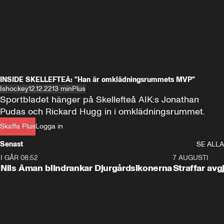
INSIDE SKELLEFTEÅ: "Han är omklädningsrummets MVP"
Ishockey
12.12.22
13 min
Plus
Sportbladet hänger på Skellefteå AIK:s Jonathan 
Pudas och Rickard Hugg in i omklädningsrummet.
Skaffa Plus
Logga in
Senast
SE ALLA
I GÅR 08:52
1:08
7 AUGUSTI
Nils Åman blindrankar Djurgårdsikonerna
Straffar avg