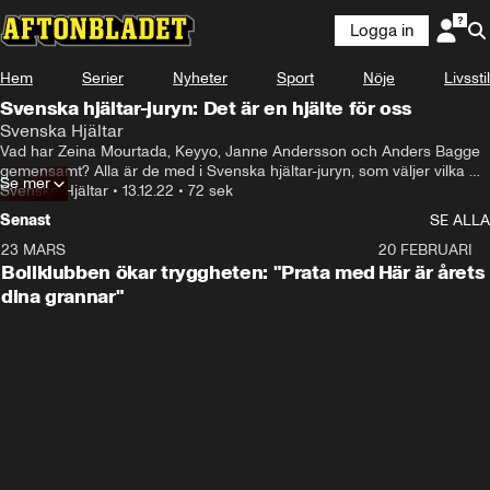
Logga in
Hem
Serier
Nyheter
Sport
Nöje
Livsstil
Svenska hjältar-juryn: Det är en hjälte för oss
Svenska Hjältar
Vad har Zeina Mourtada, Keyyo, Janne Andersson och Anders Bagge 
gemensamt? Alla är de med i Svenska hjältar-juryn, som väljer vilka 
Se mer
hjältar som ska få en statyett på galan.
Svenska Hjältar
•
13.12.22
•
72 sek
Senast
SE ALLA
23 MARS
1:27
20 FEBRUARI
Bollklubben ökar tryggheten: "Prata med
Här är årets
dina grannar"