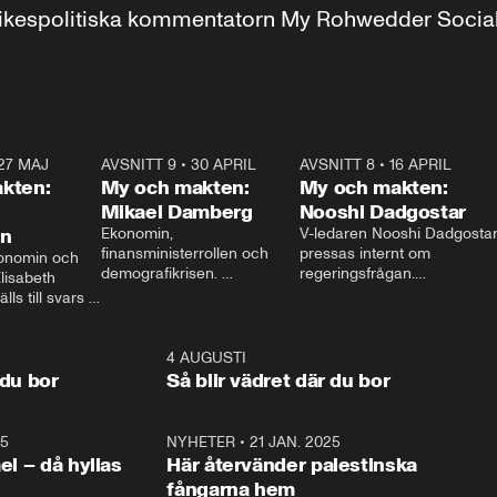
r inrikespolitiska kommentatorn My Rohwedder Soci
27 MAJ
3:51
AVSNITT 9
•
30 APRIL
24:00
AVSNITT 8
•
16 APRIL
25:1
kten:
My och makten:
My och makten:
Mikael Damberg
Nooshi Dadgostar
on
Ekonomin, 
V-ledaren Nooshi Dadgostar
finansministerrollen och 
pressas internt om 
onomin och 
demografikrisen. 
regeringsfrågan.

lisabeth 
Oppositionen ställs till svars 
I Aftonbladets 
ls till svars 
när Socialdemokraternas 
partiledarutfrågning ”My 
stern gästar 
Mikael Damberg gästar My 
och Makten” sätter hon ner 
My och Makten. 
och Makten. 
foten mot kritikerna:

1:06
4 AUGUSTI
1:0
– Vi ställer upp i val. Ska vi 
 du bor
Så blir vädret där du bor
vara med så sitter vi förstås 
25
1:22
NYHETER
•
21 JAN. 2025
0:5
ael – då hyllas
Här återvänder palestinska
fångarna hem