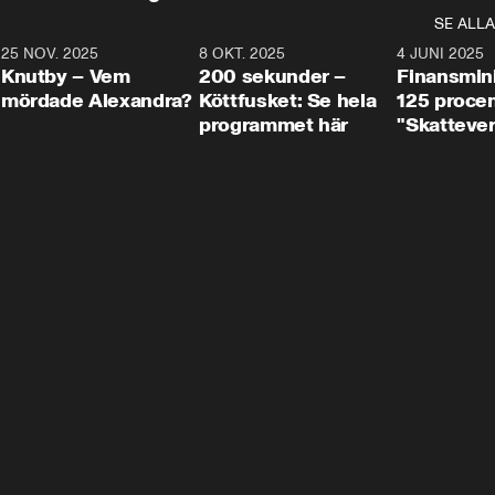
SE ALLA
3
25 NOV. 2025
31:05
8 OKT. 2025
4:29
4 JUNI 2025
Knutby – Vem
200 sekunder –
Finansmin
mördade Alexandra?
Köttfusket: Se hela
125 procent
programmet här
"Skattever
viktig uppg