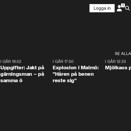
Logga in
SE ALLA
5
I GÅR 18:52
0:33
I GÅR 17:50
1:10
I GÅR 12:33
Uppgifter: Jakt på
Explosion i Malmö:
Mjölkaos p
gärningsman – på
”Håren på benen
samma ö
reste sig”