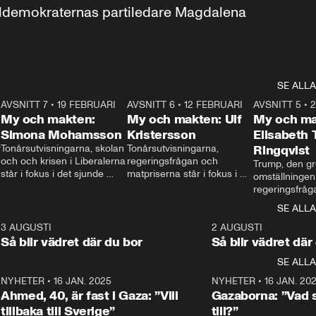
aldemokraternas partiledare Magdalena 
SE ALLA
7
AVSNITT 7
•
19 FEBRUARI
24:30
AVSNITT 6
•
12 FEBRUARI
27:30
AVSNITT 5
•
My och makten:
My och makten: Ulf
My och ma
Simona Mohamsson
Kristersson
Elisabeth
 
Tonårsutvisningarna, skolan 
Tonårsutvisningarna, 
Ringqvist
och och krisen i Liberalerna 
regeringsfrågan och 
Trump, den gr
står i fokus i det sjunde 
matpriserna står i fokus i 
omställningen
avsnittet av ”My och 
det sjätte avsnittet av ”My 
regeringsfråga
makten”. Se när 
och makten”. Se när 
centrum i det 
SE ALLA
Aftonbladets inrikespolitiska 
Aftonbladets inrikespolitiska 
avsnittet av ”
kommentator My 
kommentator My 
6
3 AUGUSTI
1:06
2 AUGUSTI
Makten”. Se nä
Rohwedder ställer 
Rohwedder ställer 
Så blir vädret där du bor
Så blir vädret där
Aftonbladets in
utbildnings- och 
statsminister Ulf Kristersson 
kommentator 
SE ALLA
integrationsminister Simona 
till svars.
Rohwedder stäl
Mohamsson till svars.
Centerpartiets
2
NYHETER
•
16 JAN. 2025
1:01
NYHETER
•
16 JAN. 20
Thand Ring till
Ahmed, 40, är fast i Gaza: ”Vill
Gazaborna: ”Vad s
tillbaka till Sverige”
till?”