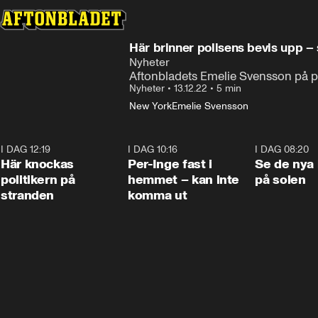
Här brinner polisens bevis upp –
Nyheter
Aftonbladets Emelie Svensson på pl
Nyheter
•
13.12.22
•
5 min
New York
Emelie Svensson
I DAG 12:19
0:45
I DAG 10:16
1:26
I DAG 08:20
Här knockas
Per-Inge fast i
Se de nya 
politikern på
hemmet – kan inte
på solen
stranden
komma ut