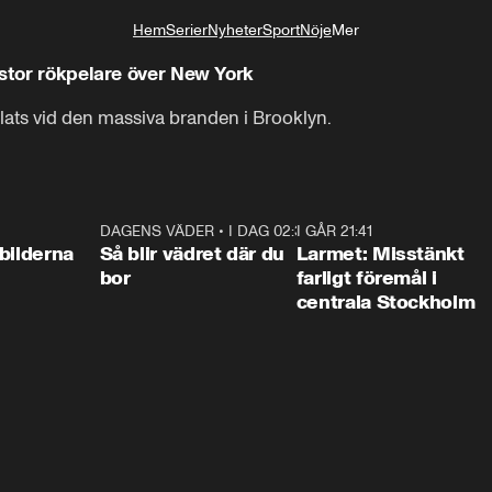
Hem
Serier
Nyheter
Sport
Nöje
Mer
Livsstil
 stor rökpelare över New York
ats vid den massiva branden i Brooklyn.
0:31
DAGENS VÄDER
•
I DAG 02:30
1:06
I GÅR 21:41
0:3
bilderna
Så blir vädret där du
Larmet: Misstänkt
bor
farligt föremål i
centrala Stockholm