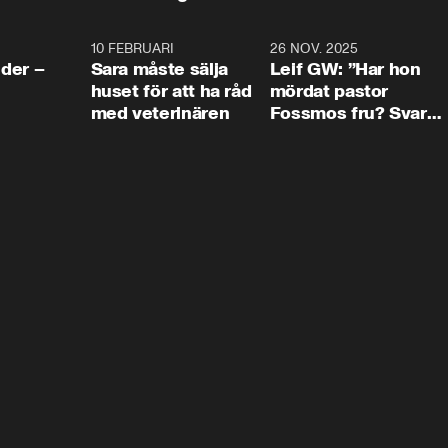
4:24
10 FEBRUARI
4:13
26 NOV. 2025
8:1
der –
Sara måste sälja
Leif GW: ”Har hon
huset för att ha råd
mördat pastor
med veterinären
Fossmos fru? Svar
nej.”