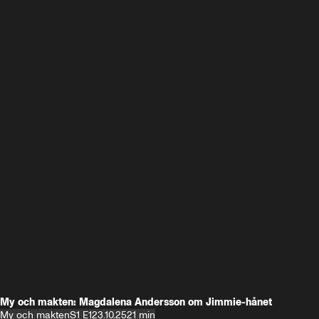
My och makten: Magdalena Andersson om Jimmie-hånet
My och makten
S1 E1
23.10.25
21 min