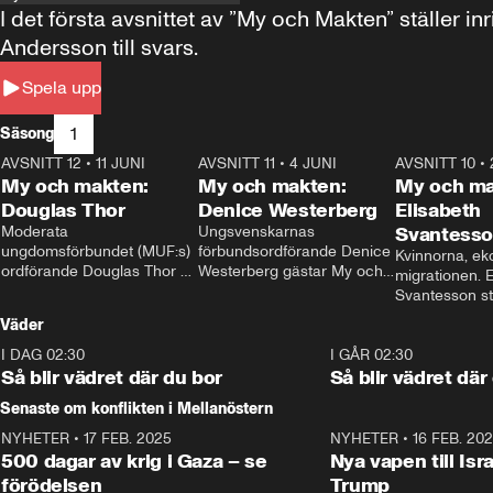
I det första avsnittet av ”My och Makten” ställe
Andersson till svars.
Spela upp
1
Säsong
AVSNITT 12
•
11 JUNI
26:27
AVSNITT 11
•
4 JUNI
23:40
AVSNITT 10
•
My och makten:
My och makten:
My och ma
Douglas Thor
Denice Westerberg
Elisabeth
Moderata 
Ungsvenskarnas 
Svantess
ungdomsförbundet (MUF:s) 
förbundsordförande Denice 
Kvinnorna, ek
ordförande Douglas Thor 
Westerberg gästar My och 
migrationen. E
gästar My och makten. I 
makten. I avsnittet 
Svantesson stäl
avsnittet diskuteras 
diskuteras migrationsfrågan 
när finansmini
Väder
tonårsutvisningarna och hur 
och hur SD ska locka 
Moderaterna ska locka 
kvinnliga väljare. 
I DAG 02:30
1:06
I GÅR 02:30
väljare till valet i höst. 
Så blir vädret där du bor
Så blir vädret där
Senaste om konflikten i Mellanöstern
NYHETER
•
17 FEB. 2025
0:45
NYHETER
•
16 FEB. 20
500 dagar av krig i Gaza – se
Nya vapen till Isr
förödelsen
Trump