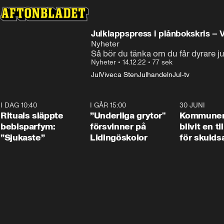
Julklappspress i plånbokskris – 
Nyheter
Så bör du tänka om du får dyrare ju
Nyheter
•
14.12.22
•
77 sek
Jul
Viveca Sten
Julhandeln
Jul-tv
I DAG 10:40
1:01
I GÅR 15:00
1:07
30 JUNI
Rituals släppte
”Underliga grytor"
Kommune
bebisparfym:
försvinner på
blivit en ti
”Sjukaste”
Lidingöskolor
för skulds