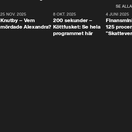
SE ALLA
3
25 NOV. 2025
31:05
8 OKT. 2025
4:29
4 JUNI 2025
Knutby – Vem
200 sekunder –
Finansmin
mördade Alexandra?
Köttfusket: Se hela
125 procent
programmet här
"Skattever
viktig uppg