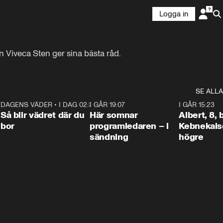
Logga in
n Viveca Sten ger sina bästa råd.
SE ALLA
6
DAGENS VÄDER
•
I DAG 02:30
1:06
I GÅR 19:07
0:45
I GÅR 15:23
Så blir vädret där du
Här somnar
Albert, 8,
bor
programledaren – i
Kebnekaise
sändning
högre