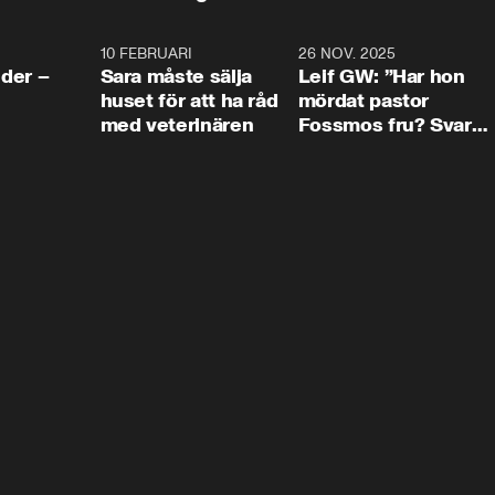
4:24
10 FEBRUARI
4:13
26 NOV. 2025
8:1
der –
Sara måste sälja
Leif GW: ”Har hon
huset för att ha råd
mördat pastor
med veterinären
Fossmos fru? Svar
nej.”