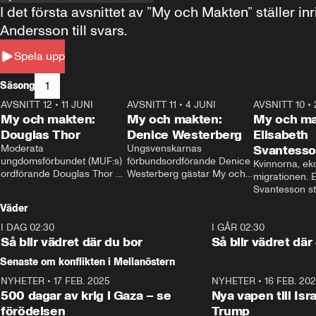
I det första avsnittet av ”My och Makten” ställe
Andersson till svars.
Spela upp
1
Säsong
AVSNITT 12
•
11 JUNI
26:27
AVSNITT 11
•
4 JUNI
23:40
AVSNITT 10
•
My och makten:
My och makten:
My och ma
Douglas Thor
Denice Westerberg
Elisabeth
Moderata 
Ungsvenskarnas 
Svantess
ungdomsförbundet (MUF:s) 
förbundsordförande Denice 
Kvinnorna, ek
ordförande Douglas Thor 
Westerberg gästar My och 
migrationen. E
gästar My och makten. I 
makten. I avsnittet 
Svantesson stäl
avsnittet diskuteras 
diskuteras migrationsfrågan 
när finansmini
Väder
tonårsutvisningarna och hur 
och hur SD ska locka 
Moderaterna ska locka 
kvinnliga väljare. 
I DAG 02:30
1:06
I GÅR 02:30
väljare till valet i höst. 
Så blir vädret där du bor
Så blir vädret där
Senaste om konflikten i Mellanöstern
NYHETER
•
17 FEB. 2025
0:45
NYHETER
•
16 FEB. 20
500 dagar av krig i Gaza – se
Nya vapen till Isr
förödelsen
Trump