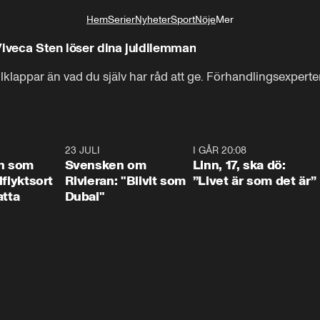
Hem
Serier
Nyheter
Sport
Nöje
Mer
Livsstil
Viveca Sten löser dina juldilemman
lklappar än vad du själv har råd att ge. Förhandlingsexperte
1:24
23 JULI
1:42
I GÅR 20:08
4:3
n som
Svensken om
Linn, 17, ska dö:
llflyktsort
Rivieran: "Blivit som
”Livet är som det är”
atta
Dubai"