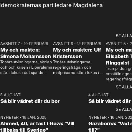
aldemokraternas partiledare Magdalena 
SE ALLA
7
AVSNITT 7
•
19 FEBRUARI
24:30
AVSNITT 6
•
12 FEBRUARI
27:30
AVSNITT 5
•
My och makten:
My och makten: Ulf
My och ma
Simona Mohamsson
Kristersson
Elisabeth
 
Tonårsutvisningarna, skolan 
Tonårsutvisningarna, 
Ringqvist
och och krisen i Liberalerna 
regeringsfrågan och 
Trump, den gr
står i fokus i det sjunde 
matpriserna står i fokus i 
omställningen
avsnittet av ”My och 
det sjätte avsnittet av ”My 
regeringsfråga
makten”. Se när 
och makten”. Se när 
centrum i det 
SE ALLA
Aftonbladets inrikespolitiska 
Aftonbladets inrikespolitiska 
avsnittet av ”
kommentator My 
kommentator My 
6
5 AUGUSTI
1:06
4 AUGUSTI
Makten”. Se nä
Rohwedder ställer 
Rohwedder ställer 
Så blir vädret där du bor
Så blir vädret där
Aftonbladets in
utbildnings- och 
statsminister Ulf Kristersson 
kommentator 
SE ALLA
integrationsminister Simona 
till svars.
Rohwedder stäl
Mohamsson till svars.
Centerpartiets
2
NYHETER
•
16 JAN. 2025
1:01
NYHETER
•
16 JAN. 20
Thand Ring till
Ahmed, 40, är fast i Gaza: ”Vill
Gazaborna: ”Vad s
tillbaka till Sverige”
till?”