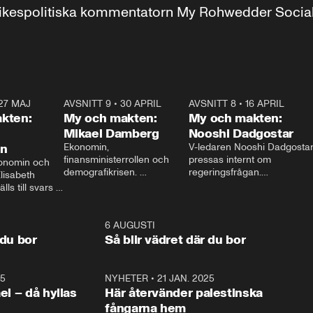
r inrikespolitiska kommentatorn My Rohwedder Soci
27 MAJ
3:51
AVSNITT 9
•
30 APRIL
24:00
AVSNITT 8
•
16 APRIL
25:1
kten:
My och makten:
My och makten:
Mikael Damberg
Nooshi Dadgostar
on
Ekonomin, 
V-ledaren Nooshi Dadgostar
finansministerrollen och 
pressas internt om 
onomin och 
demografikrisen. 
regeringsfrågan.

lisabeth 
Oppositionen ställs till svars 
I Aftonbladets 
ls till svars 
när Socialdemokraternas 
partiledarutfrågning ”My 
stern gästar 
Mikael Damberg gästar My 
och Makten” sätter hon ner 
My och Makten. 
och Makten. 
foten mot kritikerna:

1:06
6 AUGUSTI
1:0
– Vi ställer upp i val. Ska vi 
 du bor
Så blir vädret där du bor
vara med så sitter vi förstås 
25
1:22
NYHETER
•
21 JAN. 2025
0:5
ael – då hyllas
Här återvänder palestinska
fångarna hem