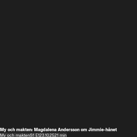
My och makten: Magdalena Andersson om Jimmie-hånet
My och makten
S1 E1
23.10.25
21 min