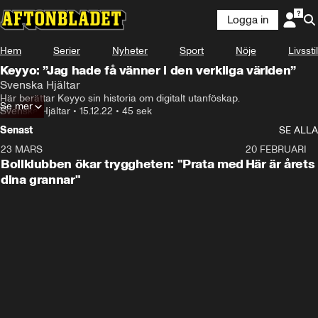
Logga in
Hem
Serier
Nyheter
Sport
Nöje
Livsstil
Keyyo: ”Jag hade få vänner i den verkliga världen”
Svenska Hjältar
Här berättar Keyyo sin historia om digitalt utanföskap.
Se mer
Svenska Hjältar
•
15.12.22
•
45 sek
Senast
SE ALLA
23 MARS
1:27
20 FEBRUARI
Bollklubben ökar tryggheten: "Prata med
Här är årets
dina grannar"