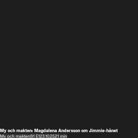
My och makten: Magdalena Andersson om Jimmie-hånet
My och makten
S1 E1
23.10.25
21 min