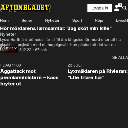
Logga in
Hem
Serier
Nyheter
Sport
Nöje
Livsstil
Hör mördarens larmsamtal: ”Jag sköt min kille”
Nyheter
Lydia Barth, 35, dömdes i år till 18 års fängelse för mord efter att ha 
skjutit sin pojkvän med ett hagelgevär. Hon påstod att det var en 
Se mer
olycka, men pojkvännen filmade när han sköts, vilket användes som 
Nyheter
•
15.12.22
•
67 sek
bevisning i rättegången. Så här lät det när Lydia ringde SOS efter 
SE ALLA
skottet.
I DAG 17:08
0:37
23 JULI
Äggattack mot
Lyxmäklaren på Rivieran:
premiärministern – kaos
"Lite friare här"
bryter ut