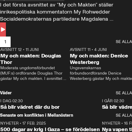
I det första avsnittet av ”My och Makten” ställer 
inrikespolitiska kommentatorn My Rohwedder 
Socialdemokraternas partiledare Magdalena 
Andersson till svars.
1
SE ALLA
AVSNITT 12
•
11 JUNI
26:27
AVSNITT 11
•
4 JUNI
2
My och makten: Douglas
My och makten: Denice
Thor
Westerberg
Moderata ungdomsförbundet 
Ungsvenskarnas 
(MUF:s) ordförande Douglas Thor 
förbundsordförande Denice 
gästar My och makten. I avsnittet 
Westerberg gästar My och makten.
diskuteras tonårsutvisningarna och 
avsnittet diskuteras migrationsfrå
hur Moderaterna ska locka väljare till 
och hur SD ska locka kvinnliga 
Väder
SE ALLA
valet i höst. 
väljare. 
I DAG 02:30
1:06
I GÅR 02:30
Så blir vädret där du bor
Så blir vädr
Senaste om konflikten i Mellanöstern
SE ALLA
NYHETER
•
17 FEB. 2025
0:45
NYHETER
•
16 F
500 dagar av krig i Gaza – se förödelsen
Nya vapen ti