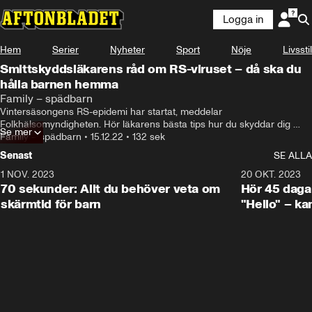
Logga in
Hem
Serier
Nyheter
Sport
Nöje
Livsstil
Smittskyddsläkarens råd om RS-viruset – då ska du
hålla barnen hemma
Family – spädbarn
Vintersäsongens RS-epidemi har startat, meddelar 
Folkhälsomyndigheten. Hör läkarens bästa tips hur du skyddar dig 
Se mer
själv och barnen – och när de ska vara hemma från skolan.
Family – spädbarn
•
15.12.22
•
132 sek
Senast
SE ALLA
1 NOV. 2023
1:16
20 OKT. 2023
70 sekunder: Allt du behöver veta om
Hör 45 daga
skärmtid för barn
"Hello" – ka