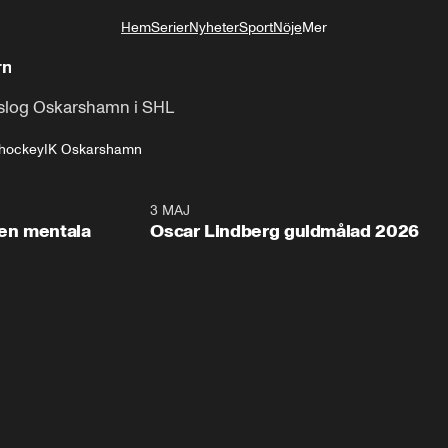
Hem
Serier
Nyheter
Sport
Nöje
Mer
Livsstil
rn
e slog Oskarshamn i SHL
shockey
IK Oskarshamn
2:26
3 MAJ
1:0
en mentala
Oscar Lindberg guldmålad 2026