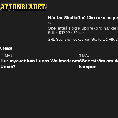
Här tar Skellefteå 13:e raka sege
SHL
Skellefteå slog klubbrekord när d
SHL
•
17.12.22
•
89 sek
SHL Svenska hockeyligan
Skellefteå AIK
I
Senast
14 MAJ
1:18
3 MAJ
Plus
Hur mycket kan Lucas Wallmark om
Söderström om d
Umeå?
kampen