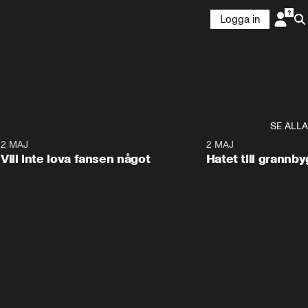
Logga in
SE ALLA
9
2 MAJ
0:33
2 MAJ
Vill inte lova fansen något
Hatet till grannb