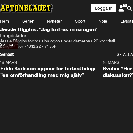
Logga in
Hem
Serier
Nyheter
Sport
Nöje
Livsstil
Jessie Diggins: "Jag förfrös mina ögon"
Längdskidor
Jessie Diggins förfrös sina ögon under damernas 20 km fristil.
Se mer
Längdskidor
•
18.12.22
•
71 sek
Senast
SE ALLA
19 MARS
0:26
16 MARS
Frida Karlsson öppnar för fortsättning:
Svahn: ”Hur 
”en omförhandling med mig själv”
diskussion?