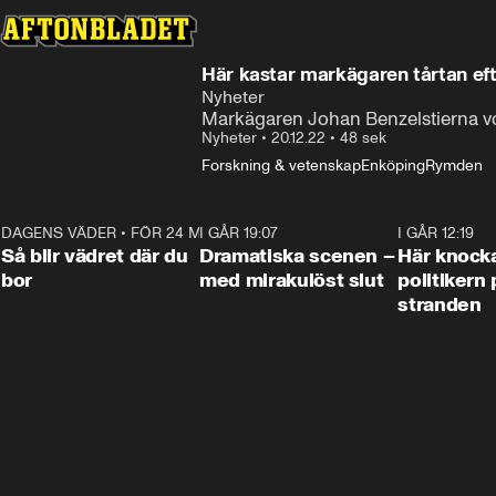
Här kastar markägaren tårtan eft
Nyheter
Markägaren Johan Benzelstierna von 
Nyheter
•
20.12.22
•
48 sek
Forskning & vetenskap
Enköping
Rymden
DAGENS VÄDER
•
FÖR 24 MIN SEN
1:06
I GÅR 19:07
0:42
I GÅR 12:19
Så blir vädret där du
Dramatiska scenen –
Här knock
bor
med mirakulöst slut
politikern 
stranden