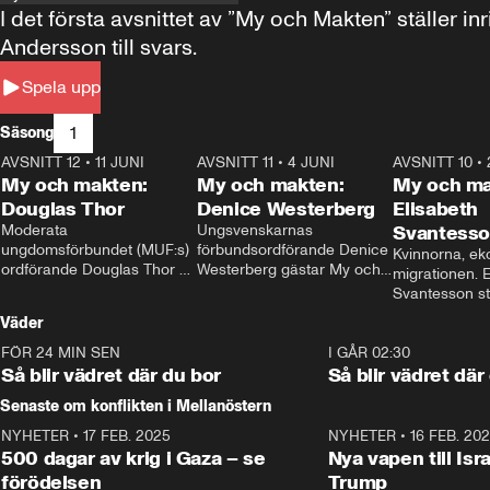
I det första avsnittet av ”My och Makten” ställe
Andersson till svars.
Spela upp
1
Säsong
AVSNITT 12
•
11 JUNI
26:27
AVSNITT 11
•
4 JUNI
23:40
AVSNITT 10
•
My och makten:
My och makten:
My och ma
Douglas Thor
Denice Westerberg
Elisabeth
Moderata 
Ungsvenskarnas 
Svantess
ungdomsförbundet (MUF:s) 
förbundsordförande Denice 
Kvinnorna, ek
ordförande Douglas Thor 
Westerberg gästar My och 
migrationen. E
gästar My och makten. I 
makten. I avsnittet 
Svantesson stäl
avsnittet diskuteras 
diskuteras migrationsfrågan 
när finansmini
Väder
tonårsutvisningarna och hur 
och hur SD ska locka 
Moderaterna ska locka 
kvinnliga väljare. 
FÖR 24 MIN SEN
1:06
I GÅR 02:30
väljare till valet i höst. 
Så blir vädret där du bor
Så blir vädret där
Senaste om konflikten i Mellanöstern
NYHETER
•
17 FEB. 2025
0:45
NYHETER
•
16 FEB. 20
500 dagar av krig i Gaza – se
Nya vapen till Isr
förödelsen
Trump