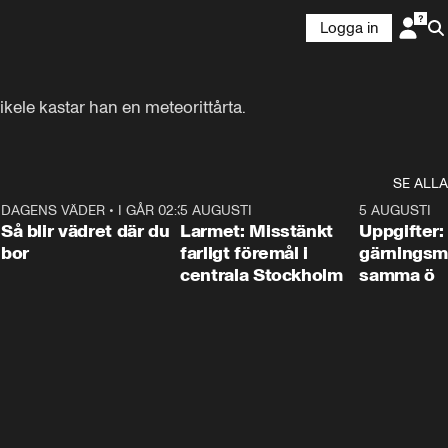
Logga in
kele kastar han en meteorittårta.
SE ALLA
1
DAGENS VÄDER
•
I GÅR 02:30
1:06
5 AUGUSTI
0:35
5 AUGUSTI
Så blir vädret där du
Larmet: Misstänkt
Uppgifter:
bor
farligt föremål i
gärningsm
centrala Stockholm
samma ö