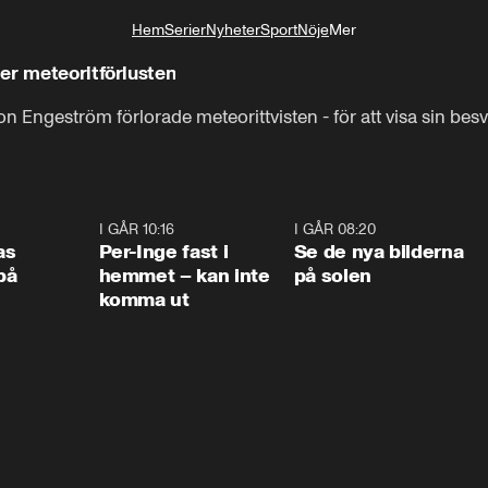
Hem
Serier
Nyheter
Sport
Nöje
Mer
Livsstil
er meteoritförlusten
Engeström förlorade meteorittvisten - för att visa sin besvi
0:45
I GÅR 10:16
1:26
I GÅR 08:20
0:3
as
Per-Inge fast i
Se de nya bilderna
på
hemmet – kan inte
på solen
komma ut