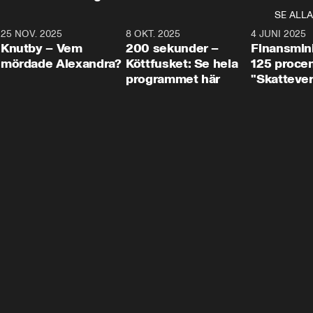
SE ALLA
3
25 NOV. 2025
31:05
8 OKT. 2025
4:29
4 JUNI 2025
Knutby – Vem
200 sekunder –
Finansmin
mördade Alexandra?
Köttfusket: Se hela
125 procent
programmet här
"Skattever
viktig uppg