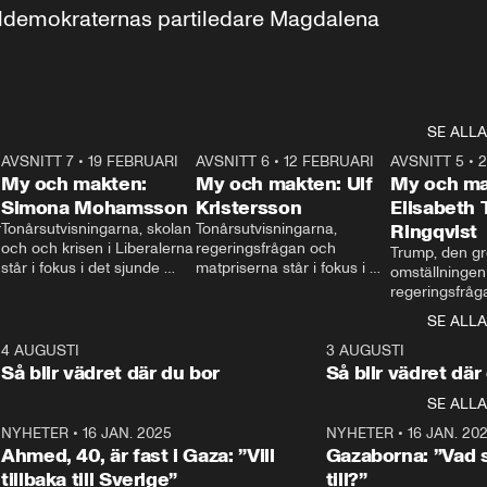
aldemokraternas partiledare Magdalena 
SE ALLA
7
AVSNITT 7
•
19 FEBRUARI
24:30
AVSNITT 6
•
12 FEBRUARI
27:30
AVSNITT 5
•
My och makten:
My och makten: Ulf
My och ma
Simona Mohamsson
Kristersson
Elisabeth
 
Tonårsutvisningarna, skolan 
Tonårsutvisningarna, 
Ringqvist
och och krisen i Liberalerna 
regeringsfrågan och 
Trump, den gr
står i fokus i det sjunde 
matpriserna står i fokus i 
omställningen
avsnittet av ”My och 
det sjätte avsnittet av ”My 
regeringsfråga
makten”. Se när 
och makten”. Se när 
centrum i det 
SE ALLA
Aftonbladets inrikespolitiska 
Aftonbladets inrikespolitiska 
avsnittet av ”
kommentator My 
kommentator My 
6
4 AUGUSTI
1:06
3 AUGUSTI
Makten”. Se nä
Rohwedder ställer 
Rohwedder ställer 
Så blir vädret där du bor
Så blir vädret där
Aftonbladets in
utbildnings- och 
statsminister Ulf Kristersson 
kommentator 
SE ALLA
integrationsminister Simona 
till svars.
Rohwedder stäl
Mohamsson till svars.
Centerpartiets
2
NYHETER
•
16 JAN. 2025
1:01
NYHETER
•
16 JAN. 20
Thand Ring till
Ahmed, 40, är fast i Gaza: ”Vill
Gazaborna: ”Vad s
tillbaka till Sverige”
till?”