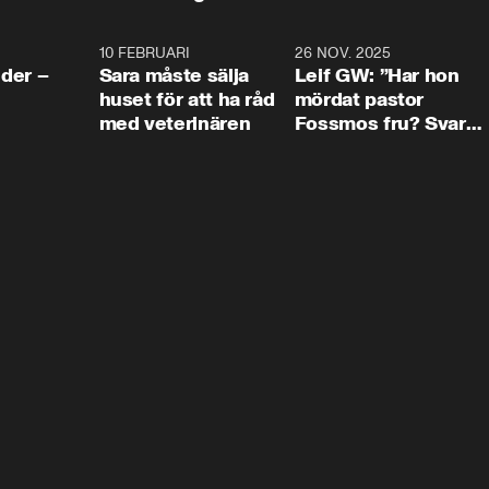
4:24
10 FEBRUARI
4:13
26 NOV. 2025
8:1
der –
Sara måste sälja
Leif GW: ”Har hon
huset för att ha råd
mördat pastor
med veterinären
Fossmos fru? Svar
nej.”