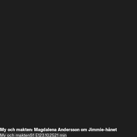
My och makten: Magdalena Andersson om Jimmie-hånet
My och makten
S1 E1
23.10.25
21 min