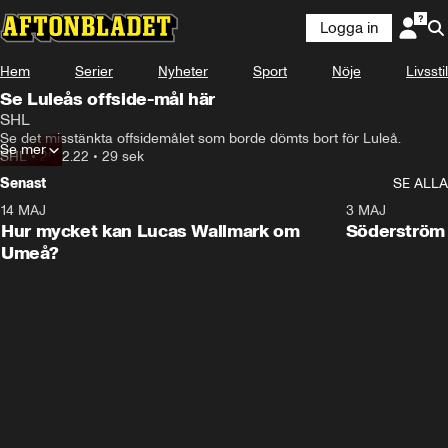
Logga in
Hem
Serier
Nyheter
Sport
Nöje
Livsstil
Se Luleås offside-mål här
SHL
Se det misstänkta offsidemålet som borde dömts bort för Luleå.
Se mer
SHL
•
20.12.22
•
29 sek
Senast
SE ALLA
14 MAJ
1:18
3 MAJ
Plus
Hur mycket kan Lucas Wallmark om
Söderström
Umeå?