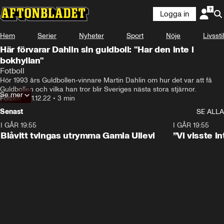
Logga in
Hem
Serier
Nyheter
Sport
Nöje
Livsstil
Här förvarar Dahlin sin guldboll: "Har den inte i
bokhyllan"
Fotboll
Hör 1993 års Guldbollen-vinnare Martin Dahlin om hur det var att få 
Guldbollen och vilka han tror blir Sveriges nästa stora stjärnor.
Se mer
Fotboll
•
21.12.22
•
3 min
Senast
SE ALLA
I GÅR 19:55
0:29
I GÅR 19:55
Blåvitt tvingas utrymma Gamla Ullevi
”Vi visste 