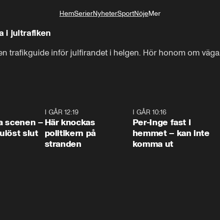
Hem
Serier
Nyheter
Sport
Nöje
Mer
Livsstil
 i jultrafiken
 en trafikguide inför julfirandet i helgen. Hör honom om vä
0:42
I GÅR 12:19
0:45
I GÅR 10:16
1:2
a scenen –
Här knockas
Per-Inge fast i
löst slut
politikern på
hemmet – kan inte
stranden
komma ut