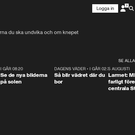
Logga in
garna du ska undvika och om knepet 
SE ALLA
6
I GÅR 08:20
0:31
DAGENS VÄDER
•
I GÅR 02:30
1:06
5 AUGUSTI
Se de nya bilderna
Så blir vädret där du
Larmet: M
på solen
bor
farligt för
centrala 