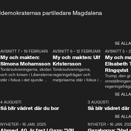
aldemokraternas partiledare Magdalena 
SE ALLA
7
AVSNITT 7
•
19 FEBRUARI
24:30
AVSNITT 6
•
12 FEBRUARI
27:30
AVSNITT 5
•
My och makten:
My och makten: Ulf
My och ma
Simona Mohamsson
Kristersson
Elisabeth
 
Tonårsutvisningarna, skolan 
Tonårsutvisningarna, 
Ringqvist
och och krisen i Liberalerna 
regeringsfrågan och 
Trump, den gr
står i fokus i det sjunde 
matpriserna står i fokus i 
omställningen
avsnittet av ”My och 
det sjätte avsnittet av ”My 
regeringsfråga
makten”. Se när 
och makten”. Se när 
centrum i det 
SE ALLA
Aftonbladets inrikespolitiska 
Aftonbladets inrikespolitiska 
avsnittet av ”
kommentator My 
kommentator My 
6
4 AUGUSTI
1:06
3 AUGUSTI
Makten”. Se nä
Rohwedder ställer 
Rohwedder ställer 
Så blir vädret där du bor
Så blir vädret där
Aftonbladets in
utbildnings- och 
statsminister Ulf Kristersson 
kommentator 
SE ALLA
integrationsminister Simona 
till svars.
Rohwedder stäl
Mohamsson till svars.
Centerpartiets
2
NYHETER
•
16 JAN. 2025
1:01
NYHETER
•
16 JAN. 20
Thand Ring till
Ahmed, 40, är fast i Gaza: ”Vill
Gazaborna: ”Vad s