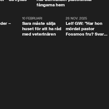
fångarna hem
4:24
10 FEBRUARI
4:13
26 NOV. 2025
8:1
der –
Sara måste sälja
Leif GW: ”Har hon
huset för att ha råd
mördat pastor
med veterinären
Fossmos fru? Svar
nej.”