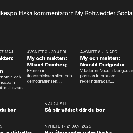
r inrikespolitiska kommentatorn My Rohwedder Soci
27 MAJ
3:51
AVSNITT 9
•
30 APRIL
24:00
AVSNITT 8
•
16 APRIL
25:1
kten:
My och makten:
My och makten:
Mikael Damberg
Nooshi Dadgostar
on
Ekonomin, 
V-ledaren Nooshi Dadgostar
finansministerrollen och 
pressas internt om 
onomin och 
demografikrisen. 
regeringsfrågan.

lisabeth 
Oppositionen ställs till svars 
I Aftonbladets 
ls till svars 
när Socialdemokraternas 
partiledarutfrågning ”My 
stern gästar 
Mikael Damberg gästar My 
och Makten” sätter hon ner 
My och Makten. 
och Makten. 
foten mot kritikerna:

1:06
5 AUGUSTI
1:0
– Vi ställer upp i val. Ska vi 
 du bor
Så blir vädret där du bor
vara med så sitter vi förstås 
25
1:22
NYHETER
•
21 JAN. 2025
0:5
ael – då hyllas
Här återvänder palestinska