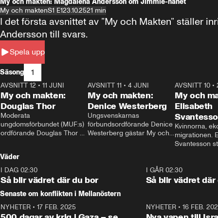
My och makten: Magdalena Andersson om Jimmie-hånet
My och makten
S1 E1
23.10.25
21 min
I det första avsnittet av ”My och Makten” ställe
Andersson till svars.
Spela upp
1
Säsong
AVSNITT 12
•
11 JUNI
26:27
AVSNITT 11
•
4 JUNI
23:40
AVSNITT 10
•
My och makten:
My och makten:
My och ma
Douglas Thor
Denice Westerberg
Elisabeth
Moderata 
Ungsvenskarnas 
Svantess
ungdomsförbundet (MUF:s) 
förbundsordförande Denice 
Kvinnorna, ek
ordförande Douglas Thor 
Westerberg gästar My och 
migrationen. E
gästar My och makten. I 
makten. I avsnittet 
Svantesson stäl
avsnittet diskuteras 
diskuteras migrationsfrågan 
när finansmini
Väder
tonårsutvisningarna och hur 
och hur SD ska locka 
Moderaterna ska locka 
kvinnliga väljare. 
I DAG 02:30
1:06
I GÅR 02:30
väljare till valet i höst. 
Så blir vädret där du bor
Så blir vädret där
Senaste om konflikten i Mellanöstern
NYHETER
•
17 FEB. 2025
0:45
NYHETER
•
16 FEB. 20
500 dagar av krig i Gaza – se
Nya vapen till Isr