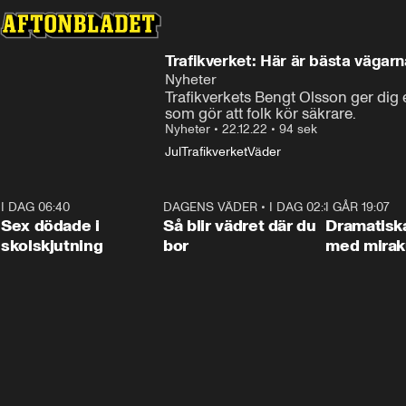
Trafikverket: Här är bästa vägarna
Nyheter
Trafikverkets Bengt Olsson ger dig
som gör att folk kör säkrare.
Nyheter
•
22.12.22
•
94 sek
Jul
Trafikverket
Väder
I DAG 06:40
0:47
DAGENS VÄDER
•
I DAG 02:30
1:06
I GÅR 19:07
Sex dödade i
Så blir vädret där du
Dramatisk
skolskjutning
bor
med miraku