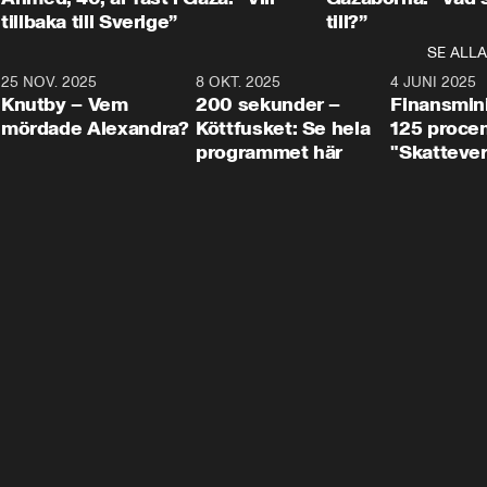
tillbaka till Sverige”
till?”
SE ALLA
3
25 NOV. 2025
31:05
8 OKT. 2025
4:29
4 JUNI 2025
Knutby – Vem
200 sekunder –
Finansmin
mördade Alexandra?
Köttfusket: Se hela
125 procent
programmet här
"Skattever
viktig uppg