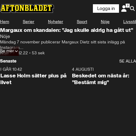
Logga in
Hem
Serier
Nyheter
Sport
Nöje
Livsstil
Margaux om skandalen: ”Jag skulle aldrig ha gått ut”
Nöje
Jag trodde verkligen det var min bästa kompis. 

Måndag 7 november publicerar Margaux Dietz sitt sista inlägg på 
Jag skulle aldrig gå utanför min dörr annars.
Instagram.

Se mer
Under sju veckor har det sedan varit helt tyst – tills nu. SVT Edit har 
Nöje
•
23.12.22
•
53 sek
fått följa

Senaste
SE ALLA
henne mitt i drevet efter hennes karriärs största skandal. För första 
gången

I GÅR 10:42
1:04
4 AUGUSTI
berättar hon om vad som ledde fram till publiceringen och om de stora

Lasse Holm sätter plus på
Beskedet om nästa år:
konsekvenserna.
livet
”Bestämt mig”