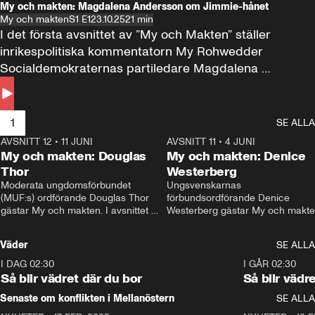
My och makten: Magdalena Andersson om Jimmie-hånet
My och makten
S1 E1
23.10.25
21 min
I det första avsnittet av ”My och Makten” ställer 
inrikespolitiska kommentatorn My Rohwedder 
Socialdemokraternas partiledare Magdalena 
Andersson till svars.
1
SE ALLA
AVSNITT 12
•
11 JUNI
26:27
AVSNITT 11
•
4 JUNI
2
My och makten: Douglas
My och makten: Denice
Thor
Westerberg
Moderata ungdomsförbundet 
Ungsvenskarnas 
(MUF:s) ordförande Douglas Thor 
förbundsordförande Denice 
gästar My och makten. I avsnittet 
Westerberg gästar My och makten.
diskuteras tonårsutvisningarna och 
avsnittet diskuteras migrationsfrå
hur Moderaterna ska locka väljare till 
och hur SD ska locka kvinnliga 
Väder
SE ALLA
valet i höst. 
väljare. 
I DAG 02:30
1:06
I GÅR 02:30
Så blir vädret där du bor
Så blir vädr
Senaste om konflikten i Mellanöstern
SE ALLA