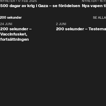
NYHETER
•
17 FEB. 2025
0:45
NYHETER
•
16 F
500 dagar av krig i Gaza – se förödelsen
Nya vapen ti
200 sekunder
SE ALLA
24 JUNI
5:00
2 JUNI
200 sekunder –
200 sekunder – Testern
Vaccinfusket,
fortsättningen