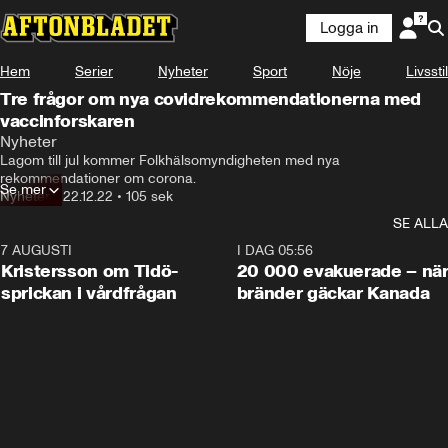
Logga in
Hem
Serier
Nyheter
Sport
Nöje
Livsstil
Tre frågor om nya covidrekommendationerna med
vaccinforskaren
Nyheter
Lagom till jul kommer Folkhälsomyndigheten med nya 
rekommendationer om corona.
Se mer
Nyheter
•
22.12.22
•
105 sek
SE ALLA
7 AUGUSTI
0:42
I DAG 05:56
Kristersson om Tidö-
20 000 evakuerade – nä
sprickan i vårdfrågan
bränder gäckar Kanada