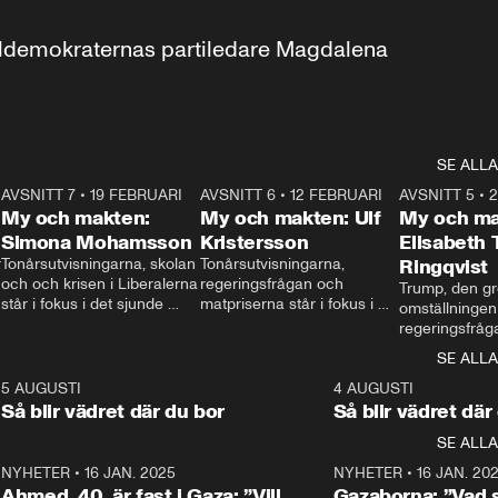
aldemokraternas partiledare Magdalena 
SE ALLA
7
AVSNITT 7
•
19 FEBRUARI
24:30
AVSNITT 6
•
12 FEBRUARI
27:30
AVSNITT 5
•
My och makten:
My och makten: Ulf
My och ma
Simona Mohamsson
Kristersson
Elisabeth
 
Tonårsutvisningarna, skolan 
Tonårsutvisningarna, 
Ringqvist
och och krisen i Liberalerna 
regeringsfrågan och 
Trump, den gr
står i fokus i det sjunde 
matpriserna står i fokus i 
omställningen
avsnittet av ”My och 
det sjätte avsnittet av ”My 
regeringsfråga
makten”. Se när 
och makten”. Se när 
centrum i det 
SE ALLA
Aftonbladets inrikespolitiska 
Aftonbladets inrikespolitiska 
avsnittet av ”
kommentator My 
kommentator My 
6
5 AUGUSTI
1:06
4 AUGUSTI
Makten”. Se nä
Rohwedder ställer 
Rohwedder ställer 
Så blir vädret där du bor
Så blir vädret där
Aftonbladets in
utbildnings- och 
statsminister Ulf Kristersson 
kommentator 
SE ALLA
integrationsminister Simona 
till svars.
Rohwedder stäl
Mohamsson till svars.
Centerpartiets
2
NYHETER
•
16 JAN. 2025
1:01
NYHETER
•
16 JAN. 20
Thand Ring till
Ahmed, 40, är fast i Gaza: ”Vill
Gazaborna: ”Vad s