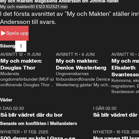
My och makten: Magdalena Andersson om Jimmie-hånet
My och makten
S1 E1
23.10.25
21 min
I det första avsnittet av ”My och Makten” ställe
Andersson till svars.
Spela upp
1
Säsong
AVSNITT 12
•
11 JUNI
26:27
AVSNITT 11
•
4 JUNI
23:40
AVSNITT 10
•
My och makten:
My och makten:
My och ma
Douglas Thor
Denice Westerberg
Elisabeth
Moderata 
Ungsvenskarnas 
Svantess
ungdomsförbundet (MUF:s) 
förbundsordförande Denice 
Kvinnorna, ek
ordförande Douglas Thor 
Westerberg gästar My och 
migrationen. E
gästar My och makten. I 
makten. I avsnittet 
Svantesson stäl
avsnittet diskuteras 
diskuteras migrationsfrågan 
när finansmini
Väder
tonårsutvisningarna och hur 
och hur SD ska locka 
Moderaterna ska locka 
kvinnliga väljare. 
I DAG 02:30
1:06
I GÅR 02:30
väljare till valet i höst. 
Så blir vädret där du bor
Så blir vädret där
Senaste om konflikten i Mellanöstern
NYHETER
•
17 FEB. 2025
0:45
NYHETER
•
16 FEB. 20
500 dagar av krig i Gaza – se
Nya vapen till Isr