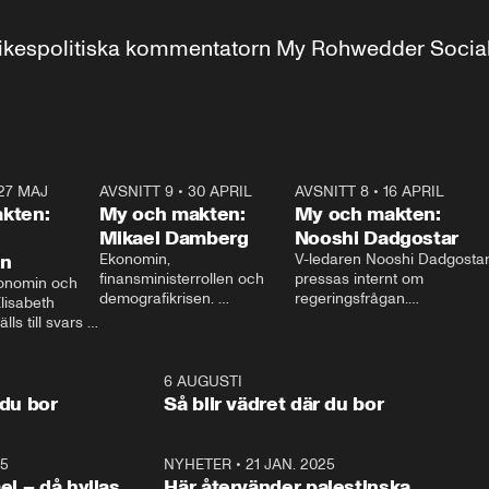
r inrikespolitiska kommentatorn My Rohwedder Soci
27 MAJ
3:51
AVSNITT 9
•
30 APRIL
24:00
AVSNITT 8
•
16 APRIL
25:1
kten:
My och makten:
My och makten:
Mikael Damberg
Nooshi Dadgostar
on
Ekonomin, 
V-ledaren Nooshi Dadgostar
finansministerrollen och 
pressas internt om 
onomin och 
demografikrisen. 
regeringsfrågan.

lisabeth 
Oppositionen ställs till svars 
I Aftonbladets 
ls till svars 
när Socialdemokraternas 
partiledarutfrågning ”My 
stern gästar 
Mikael Damberg gästar My 
och Makten” sätter hon ner 
My och Makten. 
och Makten. 
foten mot kritikerna:

1:06
6 AUGUSTI
1:0
– Vi ställer upp i val. Ska vi 
 du bor
Så blir vädret där du bor
vara med så sitter vi förstås 
25
1:22
NYHETER
•
21 JAN. 2025
0:5
ael – då hyllas
Här återvänder palestinska