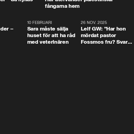
fångarna hem
4:24
10 FEBRUARI
4:13
26 NOV. 2025
8:1
der –
Sara måste sälja
Leif GW: ”Har hon
huset för att ha råd
mördat pastor
med veterinären
Fossmos fru? Svar
nej.”