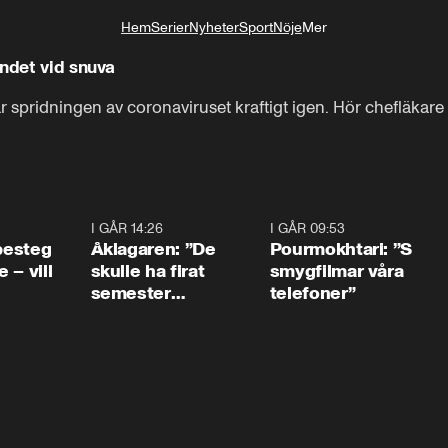
Hem
Serier
Nyheter
Sport
Nöje
Mer
Livsstil
andet vid snuva
r spridningen av coronaviruset kraftigt igen. Hör chefläkar
0:54
I GÅR 14:26
1:54
I GÅR 09:53
1:3
 besteg
Åklagaren: ”De
Pourmokhtari: ”S
 – vill
skulle ha firat
smygfilmar våra
semester
telefoner”
tillsammans”