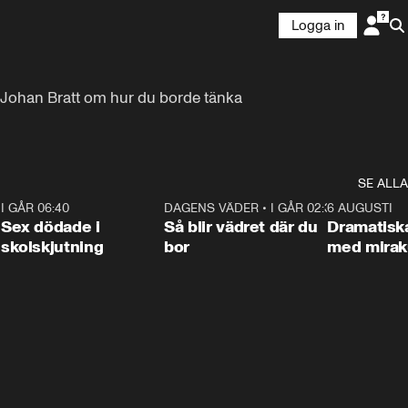
Logga in
e Johan Bratt om hur du borde tänka 
SE ALLA
6
I GÅR 06:40
0:47
DAGENS VÄDER
•
I GÅR 02:30
1:06
6 AUGUSTI
Sex dödade i
Så blir vädret där du
Dramatisk
skolskjutning
bor
med miraku