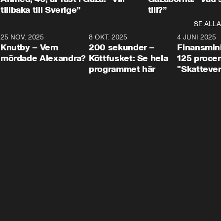
tillbaka till Sverige”
till?”
SE ALLA
3
25 NOV. 2025
31:05
8 OKT. 2025
4:29
4 JUNI 2025
Knutby – Vem
200 sekunder –
Finansmin
mördade Alexandra?
Köttfusket: Se hela
125 procent
programmet här
"Skattever
viktig uppg