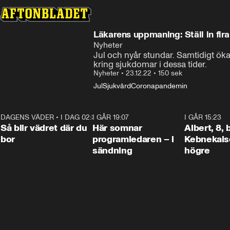
Läkarens uppmaning: Ställ in fir
Nyheter
Jul och nyår stundar. Samtidigt öka
kring sjukdomar i dessa tider.
Nyheter
•
23.12.22
•
150 sek
Jul
Sjukvård
Coronapandemin
DAGENS VÄDER
•
I DAG 02:30
1:06
I GÅR 19:07
0:45
I GÅR 15:23
Så blir vädret där du
Här somnar
Albert, 8,
bor
programledaren – i
Kebnekaise
sändning
högre