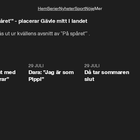
Hem
Serier
Nyheter
Sport
Nöje
Mer
Livsstil
året'” - placerar Gävle mitt i landet
ut ur kvällens avsnitt av ”På spåret'” .
1:02
29 JULI
0:41
29 JULI
0:3
at med
Dara: ”Jag är som
Då tar sommaren
rar”
Pippi”
slut