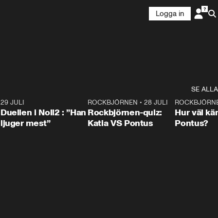
Logga in
SE ALLA
9
29 JULI
0:47
ROCKBJÖRNEN
•
28 JULI
0:15
ROCKBJÖRN
Duellen i Noll2 : ”Han
Rockbjörnen-quiz:
Hur väl kä
ljuger mest”
Katia VS Pontus
Pontus?