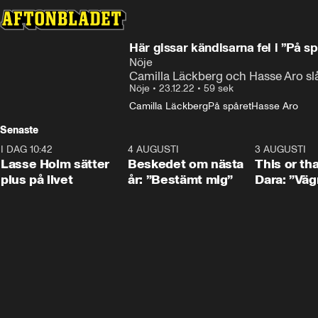
Här gissar kändisarna fel i ”På sp
Nöje
Camilla Läckberg och Hasse Aro slås 
Nöje
•
23.12.22
•
59 sek
Camilla Läckberg
På spåret
Hasse Aro
Senaste
I DAG 10:42
1:04
4 AUGUSTI
0:24
3 AUGUSTI
Lasse Holm sätter
Beskedet om nästa
This or th
plus på livet
år: ”Bestämt mig”
Dara: ”Väg