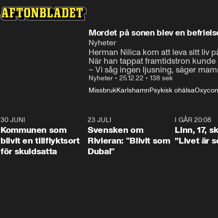
Mordet på sonen blev en befrielse
Nyheter
Herman Nilica kom att leva sitt liv på
När han tappat framtidstron kunde de
– Vi såg ingen ljusning, säger mam
Nyheter
•
25.12.22
•
138 sek
Missbruk
Karlshamn
Psykisk ohälsa
Oxycon
30 JUNI
1:24
23 JULI
1:42
I GÅR 20:08
Kommunen som
Svensken om
Linn, 17, s
blivit en tillflyktsort
Rivieran: "Blivit som
”Livet är 
för skuldsatta
Dubai"