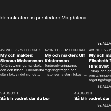
aldemokraternas partiledare Magdalena 
SE ALLA
7
AVSNITT 7
•
19 FEBRUARI
24:30
AVSNITT 6
•
12 FEBRUARI
27:30
AVSNITT 5
•
My och makten:
My och makten: Ulf
My och ma
Simona Mohamsson
Kristersson
Elisabeth
 
Tonårsutvisningarna, skolan 
Tonårsutvisningarna, 
Ringqvist
och och krisen i Liberalerna 
regeringsfrågan och 
Trump, den gr
står i fokus i det sjunde 
matpriserna står i fokus i 
omställningen
avsnittet av ”My och 
det sjätte avsnittet av ”My 
regeringsfråga
makten”. Se när 
och makten”. Se när 
centrum i det 
SE ALLA
Aftonbladets inrikespolitiska 
Aftonbladets inrikespolitiska 
avsnittet av ”
kommentator My 
kommentator My 
6
5 AUGUSTI
1:06
4 AUGUSTI
Makten”. Se nä
Rohwedder ställer 
Rohwedder ställer 
Så blir vädret där du bor
Så blir vädret där
Aftonbladets in
utbildnings- och 
statsminister Ulf Kristersson 
kommentator 
SE ALLA
integrationsminister Simona 
till svars.
Rohwedder stäl
Mohamsson till svars.