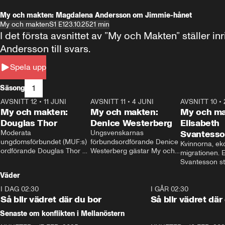
My och makten: Magdalena Andersson om Jimmie-hånet
My och makten
S1 E1
23.10.25
21 min
I det första avsnittet av ”My och Makten” ställe
Andersson till svars.
Spela upp
1
Säsong
AVSNITT 12
•
11 JUNI
26:27
AVSNITT 11
•
4 JUNI
23:40
AVSNITT 10
•
My och makten:
My och makten:
My och ma
Douglas Thor
Denice Westerberg
Elisabeth
Moderata 
Ungsvenskarnas 
Svantess
ungdomsförbundet (MUF:s) 
förbundsordförande Denice 
Kvinnorna, ek
ordförande Douglas Thor 
Westerberg gästar My och 
migrationen. E
gästar My och makten. I 
makten. I avsnittet 
Svantesson stäl
avsnittet diskuteras 
diskuteras migrationsfrågan 
när finansmini
Väder
tonårsutvisningarna och hur 
och hur SD ska locka 
Moderaterna ska locka 
kvinnliga väljare. 
I DAG 02:30
1:06
I GÅR 02:30
väljare till valet i höst. 
Så blir vädret där du bor
Så blir vädret där
Senaste om konflikten i Mellanöstern