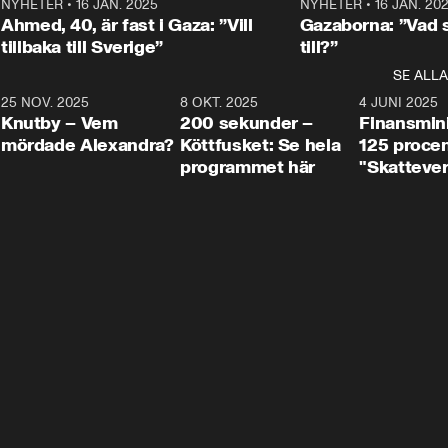
Centerpartiets
2
NYHETER
•
16 JAN. 2025
1:01
NYHETER
•
16 JAN. 20
Thand Ring till
Ahmed, 40, är fast i Gaza: ”Vill
Gazaborna: ”Vad s
tillbaka till Sverige”
till?”
SE ALLA
3
25 NOV. 2025
31:05
8 OKT. 2025
4:29
4 JUNI 2025
Knutby – Vem
200 sekunder –
Finansmin
mördade Alexandra?
Köttfusket: Se hela
125 procent
programmet här
"Skattever
viktig uppg