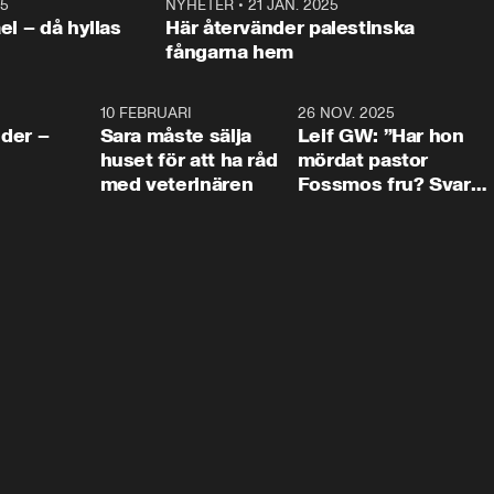
25
1:22
NYHETER
•
21 JAN. 2025
0:5
ael – då hyllas
Här återvänder palestinska
fångarna hem
4:24
10 FEBRUARI
4:13
26 NOV. 2025
8:1
der –
Sara måste sälja
Leif GW: ”Har hon
huset för att ha råd
mördat pastor
med veterinären
Fossmos fru? Svar
nej.”