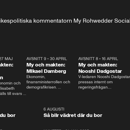
r inrikespolitiska kommentatorn My Rohwedder Soci
27 MAJ
3:51
AVSNITT 9
•
30 APRIL
24:00
AVSNITT 8
•
16 APRIL
25:1
kten:
My och makten:
My och makten:
Mikael Damberg
Nooshi Dadgostar
on
Ekonomin, 
V-ledaren Nooshi Dadgostar
finansministerrollen och 
pressas internt om 
onomin och 
demografikrisen. 
regeringsfrågan.

lisabeth 
Oppositionen ställs till svars 
I Aftonbladets 
ls till svars 
när Socialdemokraternas 
partiledarutfrågning ”My 
stern gästar 
Mikael Damberg gästar My 
och Makten” sätter hon ner 
My och Makten. 
och Makten. 
foten mot kritikerna:

1:06
6 AUGUSTI
1:0
– Vi ställer upp i val. Ska vi 
 du bor
Så blir vädret där du bor
vara med så sitter vi förstås 