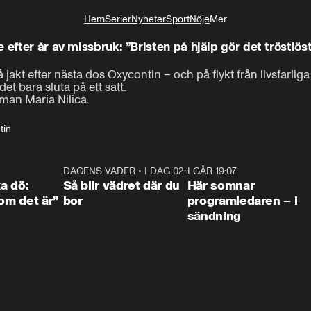
Hem
Serier
Nyheter
Sport
Nöje
Mer
Livsstil
 efter år av missbruk: ”Bristen på hjälp gör det tröstlös
 jakt efter nästa dos Oxycontin – och på flykt från livsfarliga 
Så till och med att han blir mördad är en befrielse på ett vis.
t bara sluta på ett sätt.

man Maria Nilica.
tin
4:36
DAGENS VÄDER
•
I DAG 02:30
1:06
I GÅR 19:07
0:4
ka dö:
Så blir vädret där du
Här somnar
som det är”
bor
programledaren – i
sändning