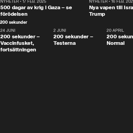
NYHETER
•
17 FEB. 2025
0:45
NYHETER
•
16 FEB. 20
500 dagar av krig i Gaza – se
Nya vapen till Isr
förödelsen
Trump
200 sekunder
24 JUNI
5:00
2 JUNI
4:23
20 APRIL
200 sekunder –
200 sekunder –
200 sekun
Vaccinfusket,
Testerna
Normal
fortsättningen