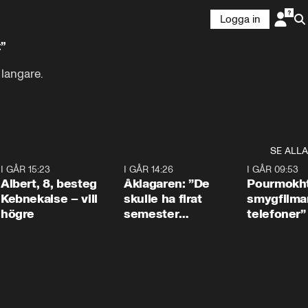
Logga in
t”
langare.

SE ALLA
5
I GÅR 15:23
0:54
I GÅR 14:26
1:54
I GÅR 09:53
Albert, 8, besteg
Åklagaren: ”De
Pourmokht
Kebnekaise – vill
skulle ha firat
smygfilma
högre
semester
telefoner”
tillsammans”