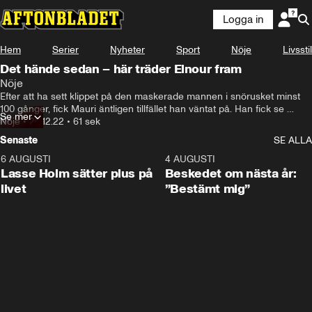
Logga in
Hem
Serier
Nyheter
Sport
Nöje
Livsstil
Det hände sedan – här träder Elnour fram
Nöje
Efter att ha sett klippet på den maskerade mannen i snörusket minst 
100 gånger, fick Mauri äntligen tillfället han väntat på. Han fick se 
Se mer
Elnours rätta ansikte.
Nöje
•
26.12.22
•
61 sek
Senaste
SE ALLA
6 AUGUSTI
1:04
4 AUGUSTI
Lasse Holm sätter plus på
Beskedet om nästa år:
livet
”Bestämt mig”