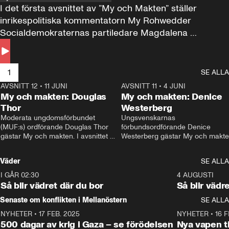
I det första avsnittet av ”My och Makten” ställer 
inrikespolitiska kommentatorn My Rohwedder 
Socialdemokraternas partiledare Magdalena 
Andersson till svars.
1
SE ALLA
AVSNITT 12
•
11 JUNI
26:27
AVSNITT 11
•
4 JUNI
2
My och makten: Douglas
My och makten: Denice
Thor
Westerberg
Moderata ungdomsförbundet 
Ungsvenskarnas 
(MUF:s) ordförande Douglas Thor 
förbundsordförande Denice 
gästar My och makten. I avsnittet 
Westerberg gästar My och makten.
diskuteras tonårsutvisningarna och 
avsnittet diskuteras migrationsfrå
hur Moderaterna ska locka väljare till 
och hur SD ska locka kvinnliga 
Väder
SE ALLA
valet i höst. 
väljare. 
I GÅR 02:30
1:06
4 AUGUSTI
Så blir vädret där du bor
Så blir vädr
Senaste om konflikten i Mellanöstern
SE ALLA
NYHETER
•
17 FEB. 2025
0:45
NYHETER
•
16 F
500 dagar av krig i Gaza – se förödelsen
Nya vapen ti