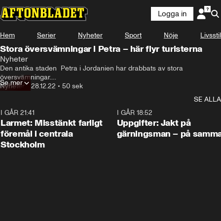
Logga in
Hem
Serier
Nyheter
Sport
Nöje
Livsstil
Stora översvämningar i Petra – här flyr turisterna
Nyheter
Den antika staden  Petra i Jordanien har drabbats av stora 
översvämningar.

Se mer
Nyheter
•
28.12.22
•
50 sek
Videos från platsen visar hur turister tvingas evakuera.

SE ALLA
Staden finns med bland Unescos världsarv och klassas sedan 2007 
I GÅR 21:41
0:35
I GÅR 18:52
som ett av världens sju underverk.
Larmet: Misstänkt farligt
Uppgifter: Jakt på
föremål i centrala
gärningsman – på samma
Stockholm