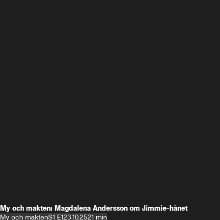
My och makten: Magdalena Andersson om Jimmie-hånet
My och makten
S1 E1
23.10.25
21 min