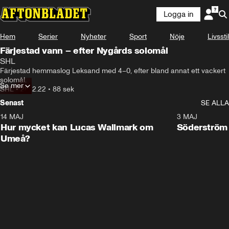
Logga in
Hem
Serier
Nyheter
Sport
Nöje
Livsstil
Färjestad vann – efter Nygårds solomål
SHL
Färjestad hemmaslog Leksand med 4–0, efter bland annat ett vackert 
solomål.
Se mer
SHL
•
28.12.22
•
88 sek
Senast
SE ALLA
14 MAJ
1:18
3 MAJ
Plus
Hur mycket kan Lucas Wallmark om
Söderström
Umeå?