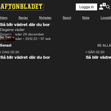
Logga in
Hem
Serier
Nyheter
Sport
Nöje
Livsstil
Så blir vädret där du bor
Dagens väder
Dagens väder 29 december
Se mer
Dagens väder
•
29.12.22
•
67 sek
Senast
SE ALLA
I DAG 02:30
1:06
I GÅR 02:30
Så blir vädret där du bor
Så blir vädr