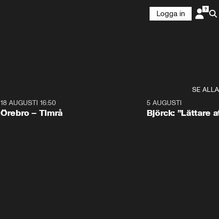
Logga in
SE ALLA
18 AUGUSTI 16:50
5 AUGUSTI
Plus
Örebro – Timrå
Björck: ”Lättare a