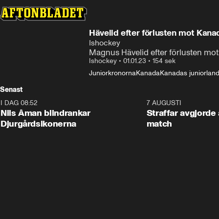
Hävelid efter förlusten mot Kana
Ishockey
Magnus Hävelid efter förlusten mo
Ishockey
•
01.01.23
•
154 sek
Juniorkronorna
Kanada
Kanadas juniorland
Senast
I DAG 08:52
1:08
7 AUGUSTI
Nils Åman blindrankar
Straffar avgjorde 
Djurgårdsikonerna
match