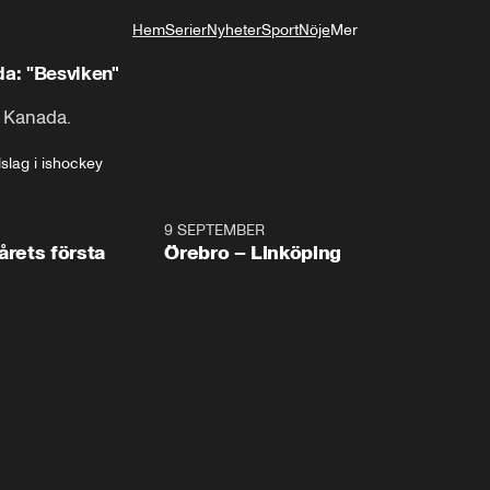
Hem
Serier
Nyheter
Sport
Nöje
Mer
Livsstil
da: "Besviken"
t Kanada.
slag i ishockey
2:19
9 SEPTEMBER
Plus
årets första
Örebro – Linköping