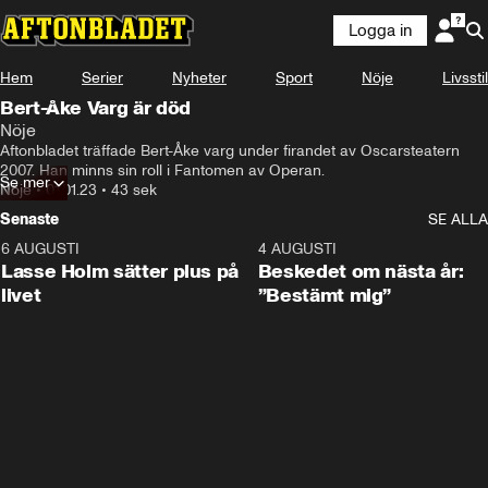
Logga in
Hem
Serier
Nyheter
Sport
Nöje
Livsstil
Bert-Åke Varg är död
Nöje
Eftersom jag förmodligen är den som gjort flest 

Aftonbladet träffade Bert-Åke varg under firandet av Oscarsteatern 
föreställningar här på Oscars.
2007. Han minns sin roll i Fantomen av Operan.
Se mer
Nöje
•
01.01.23
•
43 sek
Senaste
SE ALLA
6 AUGUSTI
1:04
4 AUGUSTI
Lasse Holm sätter plus på
Beskedet om nästa år:
livet
”Bestämt mig”