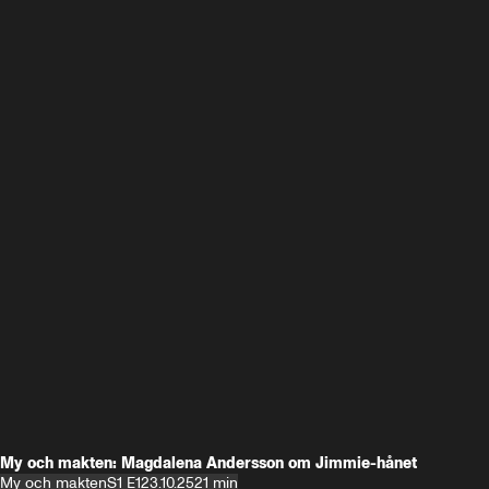
My och makten: Magdalena Andersson om Jimmie-hånet
My och makten
S1 E1
23.10.25
21 min