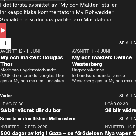
I det första avsnittet av ”My och Makten” ställer 
inrikespolitiska kommentatorn My Rohwedder 
Socialdemokraternas partiledare Magdalena 
Andersson till svars.
1
SE ALLA
AVSNITT 12
•
11 JUNI
26:27
AVSNITT 11
•
4 JUNI
2
My och makten: Douglas
My och makten: Denice
Thor
Westerberg
Moderata ungdomsförbundet 
Ungsvenskarnas 
(MUF:s) ordförande Douglas Thor 
förbundsordförande Denice 
gästar My och makten. I avsnittet 
Westerberg gästar My och makten.
diskuteras tonårsutvisningarna och 
avsnittet diskuteras migrationsfrå
hur Moderaterna ska locka väljare till 
och hur SD ska locka kvinnliga 
Väder
SE ALLA
valet i höst. 
väljare. 
I DAG 02:30
1:06
I GÅR 02:30
Så blir vädret där du bor
Så blir vädr
Senaste om konflikten i Mellanöstern
SE ALLA
NYHETER
•
17 FEB. 2025
0:45
NYHETER
•
16 F
500 dagar av krig i Gaza – se förödelsen
Nya vapen ti