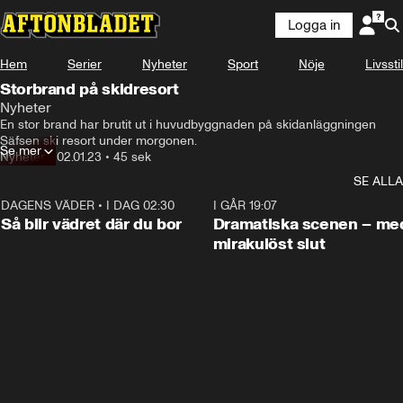
Logga in
Hem
Serier
Nyheter
Sport
Nöje
Livsstil
Storbrand på skidresort
Nyheter
En stor brand har brutit ut i huvudbyggnaden på skidanläggningen 
Säfsen ski resort under morgonen.
Se mer
Nyheter
•
02.01.23
•
45 sek
SE ALLA
DAGENS VÄDER
•
I DAG 02:30
1:06
I GÅR 19:07
Så blir vädret där du bor
Dramatiska scenen – me
mirakulöst slut