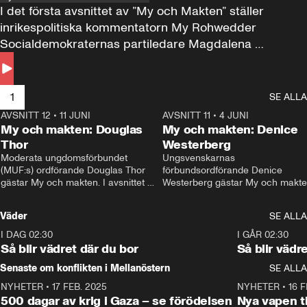
I det första avsnittet av ”My och Makten” ställer 
inrikespolitiska kommentatorn My Rohwedder 
Socialdemokraternas partiledare Magdalena 
Andersson till svars.
1
SE ALLA
AVSNITT 12
•
11 JUNI
26:27
AVSNITT 11
•
4 JUNI
2
My och makten: Douglas
My och makten: Denice
Thor
Westerberg
Moderata ungdomsförbundet 
Ungsvenskarnas 
(MUF:s) ordförande Douglas Thor 
förbundsordförande Denice 
gästar My och makten. I avsnittet 
Westerberg gästar My och makten.
diskuteras tonårsutvisningarna och 
avsnittet diskuteras migrationsfrå
hur Moderaterna ska locka väljare till 
och hur SD ska locka kvinnliga 
Väder
SE ALLA
valet i höst. 
väljare. 
I DAG 02:30
1:06
I GÅR 02:30
Så blir vädret där du bor
Så blir vädr
Senaste om konflikten i Mellanöstern
SE ALLA
NYHETER
•
17 FEB. 2025
0:45
NYHETER
•
16 F
500 dagar av krig i Gaza – se förödelsen
Nya vapen ti