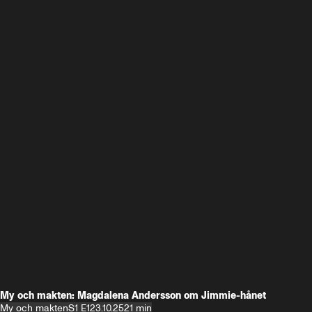
My och makten: Magdalena Andersson om Jimmie-hånet
My och makten
S1 E1
23.10.25
21 min