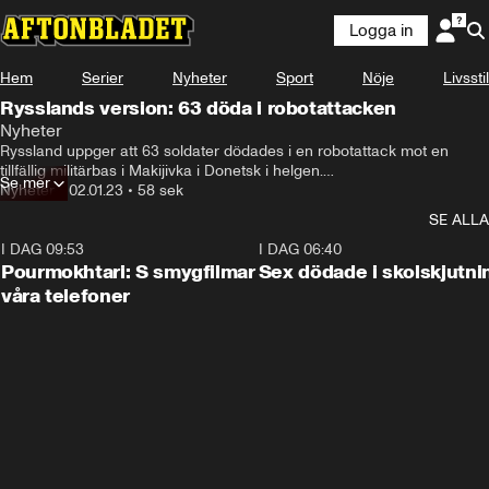
Logga in
Hem
Serier
Nyheter
Sport
Nöje
Livsstil
Rysslands version: 63 döda i robotattacken
Nyheter
Ryssland uppger att 63 soldater dödades i en robotattack mot en 
tillfällig militärbas i Makijivka i Donetsk i helgen.

Se mer
Nyheter
•
02.01.23
•
58 sek
Tidigare under dagen uppgav Ukraina att 400 soldater dödades.
SE ALLA
I DAG 09:53
1:36
I DAG 06:40
Pourmokhtari: S smygfilmar
Sex dödade i skolskjutni
våra telefoner